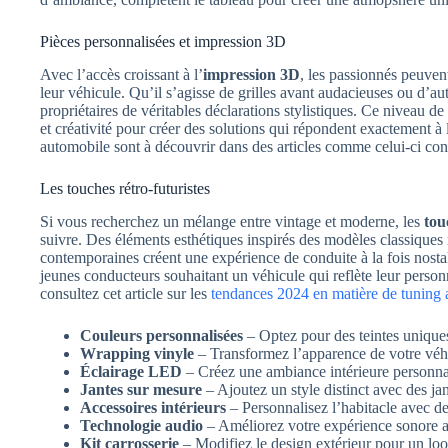
Pièces personnalisées et impression 3D
Avec l’accès croissant à l’
impression 3D
, les passionnés peuven
leur véhicule. Qu’il s’agisse de grilles avant audacieuses ou d’au
propriétaires de véritables déclarations stylistiques. Ce niveau de
et créativité pour créer des solutions qui répondent exactement à
automobile sont à découvrir dans des articles comme celui-ci co
Les touches rétro-futuristes
Si vous recherchez un mélange entre vintage et moderne, les
tou
suivre. Des éléments esthétiques inspirés des modèles classique
contemporaines créent une expérience de conduite à la fois nostal
jeunes conducteurs souhaitant un véhicule qui reflète leur personn
consultez cet article sur les
tendances 2024 en matière de tuning
Couleurs personnalisées
– Optez pour des teintes uniques 
Wrapping vinyle
– Transformez l’apparence de votre véh
Éclairage LED
– Créez une ambiance intérieure personna
Jantes sur mesure
– Ajoutez un style distinct avec des ja
Accessoires intérieurs
– Personnalisez l’habitacle avec de
Technologie audio
– Améliorez votre expérience sonore 
Kit carrosserie
– Modifiez le design extérieur pour un loo