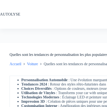
Passer
au
contenu
AUTOLYSE
Quelles sont les tendances de personnalisation les plus populaire
Accueil
Voiture
Quelles sont les tendances de personnalisa
Personnalisation Automobile
: Une évolution marquante
Tendances 2024
: Retour des styles rétro-futuristes dans l
Choices Diversifiés
: Options de couleurs, moteurs (essenc
Utilisation de Vinyles
: Transforms your car with uniqu
Technologies Modernes
: Éclairage LED et peinture sur
Impression 3D
: Création de pièces uniques pour une per
Customisation Interne
: Amélioration des intérieurs po