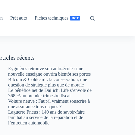
on
Prêt auto
Fiches techniques
HOT
rticles récents
Eyguières retrouve son auto-école : une
nouvelle enseigne ouvrira bientôt ses portes
Bitcoin & Coldcard : la conservation, une
question de stratégie plus que de morale
Le bénéfice net de Dai-ichi Life s’envole de
368 % au premier trimestre fiscal
Voiture neuve : Faut-il vraiment souscrire à
une assurance tous risques ?
Laguerre Pneus : 140 ans de savoir-faire
familial au service de la réparation et de
l’entretien automobile