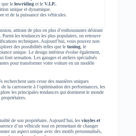
s que le
lowriding
et le
V.I.P.
.
nition unique et dynamique.
re et de la puissance des véhicules.
ion, attirant de plus en plus d’enthousiastes désirant
é. Parmi les tendances les plus populaires, on retrouve
ifications techniques. Aujourd’hui, vous pouvez non
plorer des possibilités telles que le
tuning
, le
biance unique. Le design intérieur évolue également,
i font sensation. Les garages et ateliers spécialisés
antes pour transformer votre voiture en un modèle
nés recherchent sans cesse des manières uniques
 de la carrosserie à l’optimisation des performances, les
xplore les principales tendances qui dominent le monde
propriétaires.
nnalité de son propriétaire. Aujourd’hui, les
vinyles et
rence d’un véhicule tout en permettant de changer
donner un aspect unique avec des motifs personnalisés,