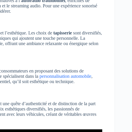
rnatives à l’
autoradio traditionnel
, enrichies de
et le streaming audio. Pour une expérience sonorisé
dérer.
 et l’esthétique. Les choix de
tapisserie
sont diversifiés,
niques qui ajoutent une touche personnelle. La
e, offrant une ambiance relaxante ou énergique selon
 consommateurs en proposant des solutions de
e spécialisent dans la
personnalisation automobile
,
ntiel, qu’il soit esthétique ou technique.
 une quête d’authenticité et de distinction de la part
x esthétiques diversifiés, les passionnés de
sent avec leurs véhicules, créant de véritables œuvres