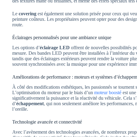
des textures matte ou brillantes, et même des effets spéciaux tel
Le
covering
est également une solution prisée pour ceux qui veul
peinture coûteux. Les propriétaires peuvent opter pour des desig
route.
Éclairages personnalisés pour une ambiance unique
Les options d’
éclairage LED
offrent de nouvelles possibilités p
mesure. Des bandes LED peuvent être installées à l’intérieur du 
tandis que des éclairages extérieurs peuvent rendre la voiture plus 
souvent synchronisées avec la musique pour une expérience imm
Améliorations de performance : moteurs et systèmes d’échappem
À côté des modifications esthétiques, les passionnés se tournent 
L’optimisation du moteur par le biais d’un
moteur boosté
est une
significativement la puissance et la réactivité du véhicule. Cel
d’
échappement
, qui non seulement améliore les performances, m
l’oreille.
Technologie avancée et connectivité
Avec l’avènement des technologies avancées, de nombreux propri