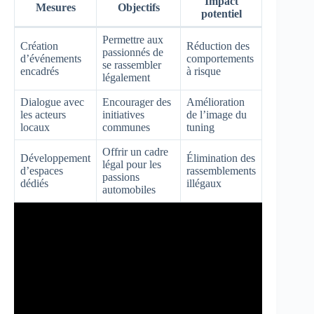
Impact
Mesures
Objectifs
potentiel
Permettre aux
Création
Réduction des
passionnés de
d’événements
comportements
se rassembler
encadrés
à risque
légalement
Dialogue avec
Encourager des
Amélioration
les acteurs
initiatives
de l’image du
locaux
communes
tuning
Offrir un cadre
Développement
Élimination des
légal pour les
d’espaces
rassemblements
passions
dédiés
illégaux
automobiles