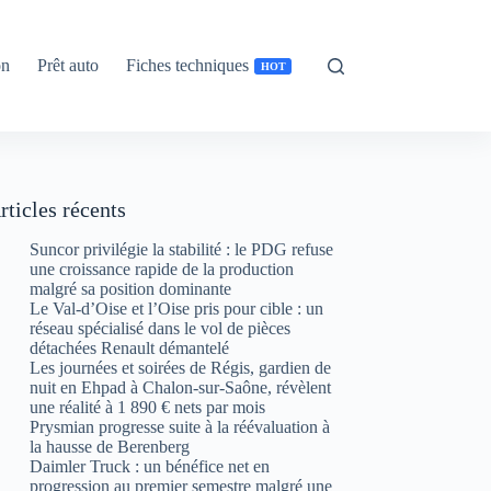
on
Prêt auto
Fiches techniques
HOT
rticles récents
Suncor privilégie la stabilité : le PDG refuse
une croissance rapide de la production
malgré sa position dominante
Le Val-d’Oise et l’Oise pris pour cible : un
réseau spécialisé dans le vol de pièces
détachées Renault démantelé
Les journées et soirées de Régis, gardien de
nuit en Ehpad à Chalon-sur-Saône, révèlent
une réalité à 1 890 € nets par mois
Prysmian progresse suite à la réévaluation à
la hausse de Berenberg
Daimler Truck : un bénéfice net en
progression au premier semestre malgré une