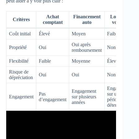
peut aider à y voir plus clair :
Achat
Financement
Location
Critères
comptant
auto
voiture
Coût initial
Élevé
Moyen
Faible
Oui après
Propriété
Oui
Non
remboursement
Flexibilité
Faible
Moyenne
Élevée
Risque de
Oui
Oui
Non
dépréciation
Engagement
Engagement
Pas
sur une
Engagement
sur plusieurs
d’engagement
période
années
déterminée