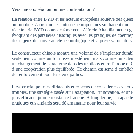
Vers une coopération ou une confrontation ?
La relation entre BYD et les acteurs européens soulève des questi
automobile. Alors que les autorités européennes souhaitent que les
réaction de BYD contraste fortement. Alfredo Altavilla met en ga
évoquant des parallèles historiques avec les pratiques de coentr
des enjeux de souveraineté technologique et la préservation du sa
Le constructeur chinois montre une volonté de s’implanter durab
seulement comme un fournisseur extérieur, mais comme un acteur
un changement de paradigme dans les relations entre Europe et C
d’une coopération plus équilibrée. Ce chemin est semé d’embûches
de renforcement pour les deux parties.
Il est crucial pour les dirigeants européens de considérer ces n
troubles, une stratégie basée sur l’adaptation, l’innovation, et u
plus efficace qu’une résistance franche. À long terme, la capaci
pratiques et standards sera déterminante pour leur survie.