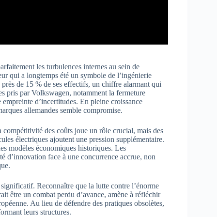
arfaitement les turbulences internes au sein de
eur qui a longtemps été un symbole de l’ingénierie
rès de 15 % de ses effectifs, un chiffre alarmant qui
ques pris par Volkswagen, notamment la fermeture
 empreinte d’incertitudes. En pleine croissance
 marques allemandes semble compromise.
compétitivité des coûts joue un rôle crucial, mais des
cules électriques ajoutent une pression supplémentaire.
é des modèles économiques historiques. Les
ité d’innovation face à une concurrence accrue, non
que.
 significatif. Reconnaître que la lutte contre l’énorme
rait être un combat perdu d’avance, amène à réfléchir
uropéenne. Au lieu de défendre des pratiques obsolètes,
formant leurs structures.