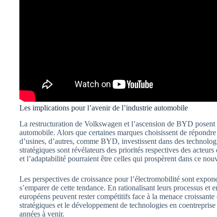
Les implications pour l’avenir de l’industrie automobile
La restructuration de Volkswagen et l’ascension de BYD posent des
automobile. Alors que certaines marques choisissent de répondre à
d’usines, d’autres, comme BYD, investissent dans des technologi
stratégiques sont révélateurs des priorités respectives des acteur
et l’adaptabilité pourraient être celles qui prospèrent dans ce n
Les perspectives de croissance pour l’électromobilité sont exponen
s’emparer de cette tendance. En rationalisant leurs processus et e
européens peuvent rester compétitifs face à la menace croissante
stratégiques et le développement de technologies en coentreprise 
années à venir.