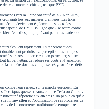
tesse. La gestion de l’électromobilité, en particulier, se
nte des constructeurs chinois, tels que BYD.
 allemands vers la Chine ont chuté de 45 % en 2025,
ts croissants liés aux matières premières. Les taxes
n européenne deviennent également des obstacles
iller spécial de BYD, souligne que « se battre contre
e bien l’état d’esprit qui prévaut parmi les leaders de
teurs évoluent rapidement. Ils recherchent des
et durablement produits. La perception des marques
rché à se repositionner. BYD, en particulier, s’affiche
out lui permettant de réduire ses coûts et d’améliorer
que la manière dont les entreprises réagiront à ces défis
un compétiteur sérieux sur le marché européen. En
s électriques que ses rivaux, comme Tesla ou Citroën,
onstructeur à répondre aux attentes d’un public en quête
 sur l’innovation
et l’optimisation de ses processus de
ue ceux de la concurrence traditionnelle européenne.