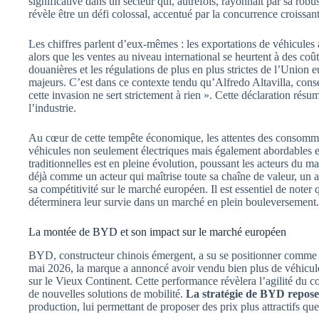
significative dans un secteur qui, autrefois, rayonnait par sa robus
révèle être un défi colossal, accentué par la concurrence croissa
Les chiffres parlent d’eux-mêmes : les exportations de véhicules
alors que les ventes au niveau international se heurtent à des coû
douanières et les régulations de plus en plus strictes de l’Unio
majeurs. C’est dans ce contexte tendu qu’Alfredo Altavilla, conse
cette invasion ne sert strictement à rien ». Cette déclaration résum
l’industrie.
Au cœur de cette tempête économique, les attentes des consomma
véhicules non seulement électriques mais également abordables 
traditionnelles est en pleine évolution, poussant les acteurs du ma
déjà comme un acteur qui maîtrise toute sa chaîne de valeur, un at
sa compétitivité sur le marché européen. Il est essentiel de noter 
déterminera leur survie dans un marché en plein bouleversement.
La montée de BYD et son impact sur le marché européen
BYD, constructeur chinois émergent, a su se positionner comme 
mai 2026, la marque a annoncé avoir vendu bien plus de véhicule
sur le Vieux Continent. Cette performance révèlera l’agilité du c
de nouvelles solutions de mobilité.
La stratégie de BYD repose
production, lui permettant de proposer des prix plus attractifs q