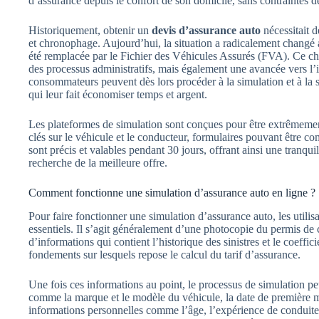
d’assurance depuis le confort de son domicile, sans contraintes d
Historiquement, obtenir un
devis d’assurance auto
nécessitait 
et chronophage. Aujourd’hui, la situation a radicalement changé av
été remplacée par le Fichier des Véhicules Assurés (FVA). Ce c
des processus administratifs, mais également une avancée vers l’
consommateurs peuvent dès lors procéder à la simulation et à la 
qui leur fait économiser temps et argent.
Les plateformes de simulation sont conçues pour être extrêmement 
clés sur le véhicule et le conducteur, formulaires pouvant être c
sont précis et valables pendant 30 jours, offrant ainsi une tranquil
recherche de la meilleure offre.
Comment fonctionne une simulation d’assurance auto en ligne ?
Pour faire fonctionner une simulation d’assurance auto, les util
essentiels. Il s’agit généralement d’une photocopie du permis de c
d’informations qui contient l’historique des sinistres et le coeffi
fondements sur lesquels repose le calcul du tarif d’assurance.
Une fois ces informations au point, le processus de simulation pe
comme la marque et le modèle du véhicule, la date de première mi
informations personnelles comme l’âge, l’expérience de conduite