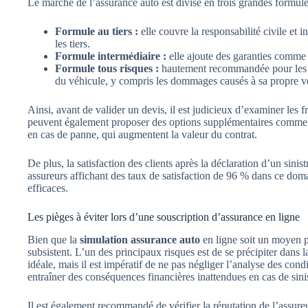
Le marché de l’assurance auto est divisé en trois grandes formule
Formule au tiers :
elle couvre la responsabilité civile et 
les tiers.
Formule intermédiaire :
elle ajoute des garanties comme le
Formule tous risques :
hautement recommandée pour les vé
du véhicule, y compris les dommages causés à sa propre vo
Ainsi, avant de valider un devis, il est judicieux d’examiner les f
peuvent également proposer des options supplémentaires comme 
en cas de panne, qui augmentent la valeur du contrat.
De plus, la satisfaction des clients après la déclaration d’un sini
assureurs affichant des taux de satisfaction de 96 % dans ce doma
efficaces.
Les pièges à éviter lors d’une souscription d’assurance en ligne
Bien que la
simulation assurance auto
en ligne soit un moyen p
subsistent. L’un des principaux risques est de se précipiter dans 
idéale, mais il est impératif de ne pas négliger l’analyse des con
entraîner des conséquences financières inattendues en cas de sinis
Il est également recommandé de vérifier la réputation de l’assureur