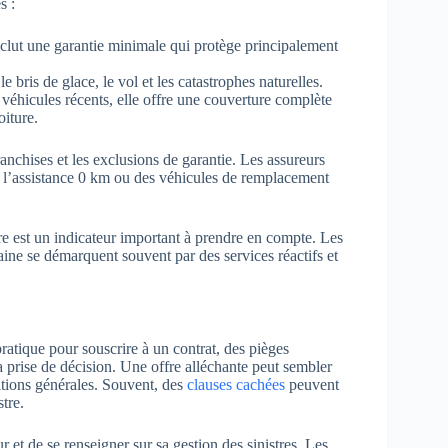
s :
inclut une garantie minimale qui protège principalement
 bris de glace, le vol et les catastrophes naturelles.
hicules récents, elle offre une couverture complète
iture.
ranchises et les exclusions de garantie. Les assureurs
l’assistance 0 km ou des véhicules de remplacement
stre est un indicateur important à prendre en compte. Les
ine se démarquent souvent par des services réactifs et
ratique pour souscrire à un contrat, des pièges
la prise de décision. Une offre alléchante peut sembler
ditions générales. Souvent, des
clauses cachées
peuvent
tre.
 et de se renseigner sur sa gestion des sinistres. Les