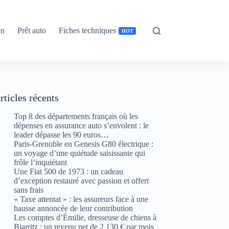
on
Prêt auto
Fiches techniques
HOT
rticles récents
Top 8 des départements français où les
dépenses en assurance auto s’envolent : le
leader dépasse les 90 euros…
Paris-Grenoble en Genesis G80 électrique :
un voyage d’une quiétude saisissante qui
frôle l’inquiétant
Une Fiat 500 de 1973 : un cadeau
d’exception restauré avec passion et offert
sans frais
« Taxe attentat » : les assureurs face à une
hausse annoncée de leur contribution
Les comptes d’Émilie, dresseuse de chiens à
Biarritz : un revenu net de 2 130 € par mois