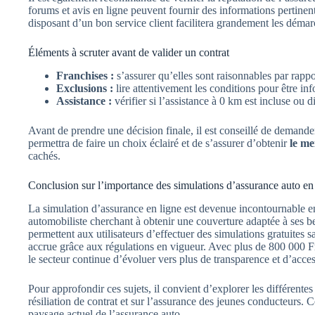
forums et avis en ligne peuvent fournir des informations pertinent
disposant d’un bon service client facilitera grandement les démar
Éléments à scruter avant de valider un contrat
Franchises :
s’assurer qu’elles sont raisonnables par rappo
Exclusions :
lire attentivement les conditions pour être in
Assistance :
vérifier si l’assistance à 0 km est incluse ou 
Avant de prendre une décision finale, il est conseillé de demander
permettra de faire un choix éclairé et de s’assurer d’obtenir
le me
cachés.
Conclusion sur l’importance des simulations d’assurance auto en
La simulation d’assurance en ligne est devenue incontournable e
automobiliste cherchant à obtenir une couverture adaptée à ses bes
permettent aux utilisateurs d’effectuer des simulations gratuites 
accrue grâce aux régulations en vigueur. Avec plus de 800 000 Fra
le secteur continue d’évoluer vers plus de transparence et d’access
Pour approfondir ces sujets, il convient d’explorer les différente
résiliation de contrat et sur l’assurance des jeunes conducteurs. C
paysage actuel de l’assurance auto.