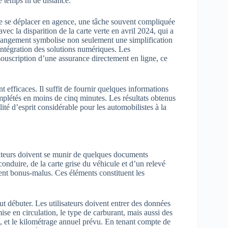
e temps ni de distance.
de se déplacer en agence, une tâche souvent compliquée
ec la disparition de la carte verte en avril 2024, qui a
hangement symbolise non seulement une simplification
intégration des solutions numériques. Les
souscription d’une assurance directement en ligne, ce
efficaces. Il suffit de fournir quelques informations
omplétés en moins de cinq minutes. Les résultats obtenus
lité d’esprit considérable pour les automobilistes à la
isateurs doivent se munir de quelques documents
onduire, de la carte grise du véhicule et d’un relevé
cient bonus-malus. Ces éléments constituent les
ut débuter. Les utilisateurs doivent entrer des données
se en circulation, le type de carburant, mais aussi des
, et le kilométrage annuel prévu. En tenant compte de