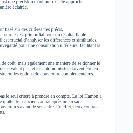
t ainsi une précision maximum. Cette approche
anière éclairée.
f basé sur des critères très précis.
 fournies est primordial pour un résultat fiable.
l est crucial d’analyser les différences et similitudes.
uvegardé pour une consultation ultérieure, facilitant la
n de coût, mais également une manière de se donner le
ne se valent pas, et les automobilistes doivent être en
nistre ou les options de couverture complémentaires.
t pas le seul critère à prendre en compte. La loi Hamon a
de quitter leur ancien contrat après un an sans
 couvertures avant de souscrire. En effet, deux contrats
ts.