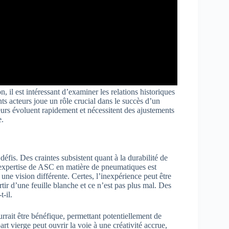
 il est intéressant d’examiner les relations historiques
ents acteurs joue un rôle crucial dans le succès d’un
rs évoluent rapidement et nécessitent des ajustements
e.
défis. Des craintes subsistent quant à la durabilité de
’expertise de ASC en matière de pneumatiques est
e vision différente. Certes, l’inexpérience peut être
tir d’une feuille blanche et ce n’est pas plus mal. Des
t-il.
rrait être bénéfique, permettant potentiellement de
rt vierge peut ouvrir la voie à une créativité accrue,