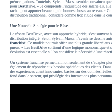
préoccupations. Toutefois, Sylvain Massa semble convaincu que ce
pour
BestDrive
. « Je comprends l’inquiétude des salarié.e.s, elle 
rachat peut apporter beaucoup de bonnes choses au réseau. » Ce
distribution traditionnel, considéré comme trop rigide dans le co
Une Nouvelle Stratégie pour le Réseau
Le réseau BestDrive, avec son approche hybride, s’est souvent he
distribution intégré. Selon Sylvain Massa, l’avenir se dessine a
franchisé
. Ce modèle pourrait offrir une plus grande liberté aux c
pneus. « Les BestDrive sortiront d’une logique monomarque et s’ou
évolution est essentielle si l’on considère la nécessité d’une réa
Un système franchisé permettrait non seulement de s’adapter pl
également de répondre aux besoins spécifiques des clients. Dans 
des expériences client innovantes, basées sur des données réelle
fond dans le secteur, qui privilégie des interactions plus personnali