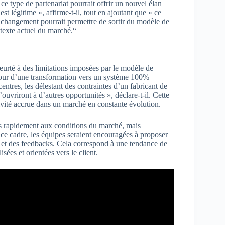
 type de partenariat pourrait offrir un nouvel élan
est légitime », affirme-t-il, tout en ajoutant que « ce
 changement pourrait permettre de sortir du modèle de
ntexte actuel du marché.“
urté à des limitations imposées par le modèle de
utour d’une transformation vers un système 100%
entres, les délestant des contraintes d’un fabricant de
vriront à d’autres opportunités », déclare-t-il. Cette
ctivité accrue dans un marché en constante évolution.
us rapidement aux conditions du marché, mais
ce cadre, les équipes seraient encouragées à proposer
s et des feedbacks. Cela correspond à une tendance de
sées et orientées vers le client.