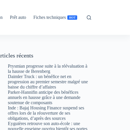
on
Prêt auto
Fiches techniques
HOT
rticles récents
Prysmian progresse suite à la réévaluation à
la hausse de Berenberg
Daimler Truck : un bénéfice net en
progression au premier semestre malgré une
baisse du chiffre d’affaires
Parker-Hannifin anticipe des bénéfices
annuels en hausse grâce à une demande
soutenue de composants
Inde : Bajaj Housing Finance suspend ses
offres lors de la réouverture de ses
obligations, d’après des sources
Eyguières retrouve son auto-école : une
nouvelle enseigne ouvrira bientôt ses portes