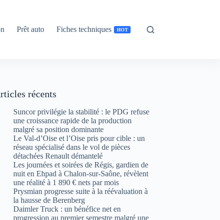
on
Prêt auto
Fiches techniques
HOT
rticles récents
Suncor privilégie la stabilité : le PDG refuse
une croissance rapide de la production
malgré sa position dominante
Le Val-d’Oise et l’Oise pris pour cible : un
réseau spécialisé dans le vol de pièces
détachées Renault démantelé
Les journées et soirées de Régis, gardien de
nuit en Ehpad à Chalon-sur-Saône, révèlent
une réalité à 1 890 € nets par mois
Prysmian progresse suite à la réévaluation à
la hausse de Berenberg
Daimler Truck : un bénéfice net en
progression au premier semestre malgré une