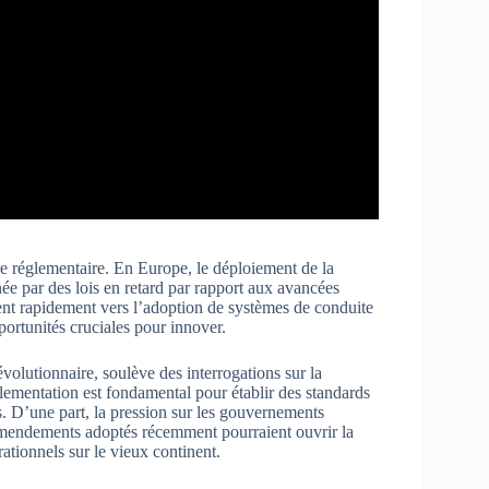
re réglementaire. En Europe, le déploiement de la
ée par des lois en retard par rapport aux avancées
nt rapidement vers l’adoption de systèmes de conduite
ortunités cruciales pour innover.
olutionnaire, soulève des interrogations sur la
glementation est fondamental pour établir des standards
s. D’une part, la pression sur les gouvernements
s amendements adoptés récemment pourraient ouvrir la
ationnels sur le vieux continent.