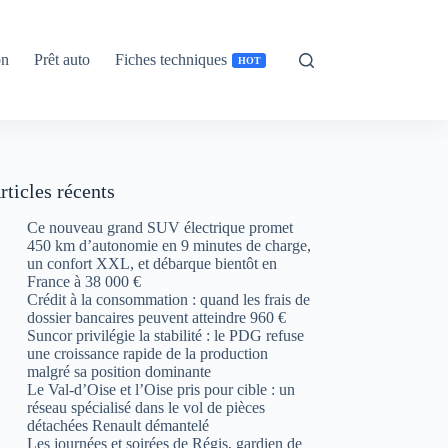
on
Prêt auto
Fiches techniques
HOT
rticles récents
Ce nouveau grand SUV électrique promet
450 km d’autonomie en 9 minutes de charge,
un confort XXL, et débarque bientôt en
France à 38 000 €
Crédit à la consommation : quand les frais de
dossier bancaires peuvent atteindre 960 €
Suncor privilégie la stabilité : le PDG refuse
une croissance rapide de la production
malgré sa position dominante
Le Val-d’Oise et l’Oise pris pour cible : un
réseau spécialisé dans le vol de pièces
détachées Renault démantelé
Les journées et soirées de Régis, gardien de