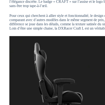
l’élégance discrète. Le badge « CRAFT » sur l’assise et le logo bro
sans être trop tape-à-l’œil.
Pour ceux qui cherchent à allier style et fonctionnalité, le desig
comparant avec d’autres modèles dans le même segment de prix, la 
différence se joue dans les détails, comme la texture satinée du s
Loin d’être une simple chaise, la DXRacer Craft L est un véritab