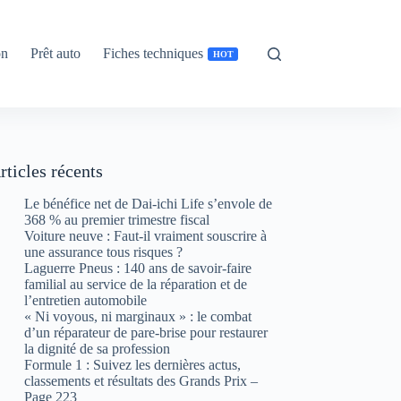
on
Prêt auto
Fiches techniques
HOT
rticles récents
Le bénéfice net de Dai-ichi Life s’envole de
368 % au premier trimestre fiscal
Voiture neuve : Faut-il vraiment souscrire à
une assurance tous risques ?
Laguerre Pneus : 140 ans de savoir-faire
familial au service de la réparation et de
l’entretien automobile
« Ni voyous, ni marginaux » : le combat
d’un réparateur de pare-brise pour restaurer
la dignité de sa profession
Formule 1 : Suivez les dernières actus,
classements et résultats des Grands Prix –
Page 223