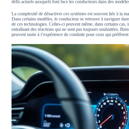
défis actuels auxquels font face les conducteurs dans des modèle
La complexité de désactiver ces systèmes est souvent liée à la man
Dans certains modèles, le conducteur se retrouve à naviguer dan
de ces technologies. Celles-ci peuvent même, dans certains cas, 
entraînant des réactions qui ne sont pas toujours souhaitées. Bien q
peuvent nuire à l’expérience de conduite pour ceux qui préfèrent 