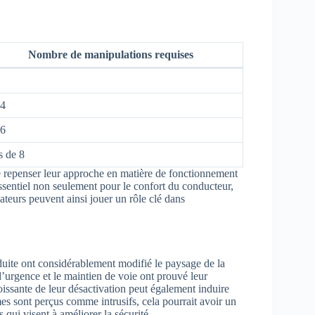
Nombre de manipulations requises
 4
 6
s de 8
de repenser leur approche en matière de fonctionnement
essentiel non seulement pour le confort du conducteur,
sateurs peuvent ainsi jouer un rôle clé dans
uite ont considérablement modifié le paysage de la
d’urgence et le maintien de voie ont prouvé leur
oissante de leur désactivation peut également induire
mes sont perçus comme intrusifs, cela pourrait avoir un
 qui visent à améliorer la sécurité.