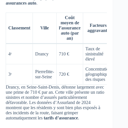
assurances auto
.
Coût
moyen de
Facteurs
Classement
Ville
l’assurance
aggravants
auto (par
an)
Taux de
4ᵉ
Drancy
710 €
sinistralité
élevé
Concentration
Pierrefitte-
3ᵉ
720 €
géographique
sur-Seine
des risques
Drancy, en Seine-Saint-Denis, détonne largement avec
une prime de 710 € par an. Cette ville présente un ratio
sinistres et nombre d’assurés particulièrement
défavorable. Les données d’Assurland de 2024
montrent que les résidents y sont bien plus exposés à
des incidents de la route, faisant grimper
automatiquement les
tarifs d’assurance
.