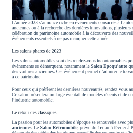
L’année 2023 s’annonce riche en événements consacrés à l’autom
anciennes ou à la recherche des dernières innovations, plusieurs 
célébration du patrimoine automobile à la découverte des nouvelles
événements essentiels à ne pas manquer cette année.
Les salons phares de 2023
Les salons automobiles sont des rendez-vous incontournables pou
événements se démarquent, notamment le
Salon Epoqu’auto
qui
des voitures anciennes. Cet événement permet d’admirer le travail 
à ce patrimoine.
Pour ceux qui préfèrent les dernières nouveautés, rendez-vous a
Ce salon présentera un large éventail de modèles récents et de con
l’industrie automobile.
Le retour des classiques
La passion pour les automobiles d’époque se renouvelle avec plu
anciennes
. Le
Salon Rétromobile
, prévu du 1er au 5 février à Pa
découvrir des véhicules iconiques, recueillir des souvenirs et s’i