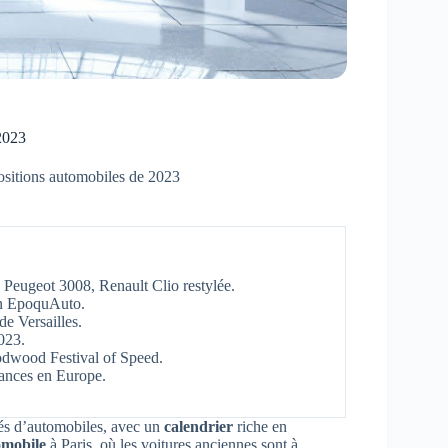
2023
ositions automobiles de 2023
 Peugeot 3008, Renault Clio restylée.
on EpoquAuto.
de Versailles.
023.
odwood Festival of Speed.
cances en Europe.
s d’automobiles, avec un
calendrier
riche en
omobile
à Paris, où les voitures anciennes sont à