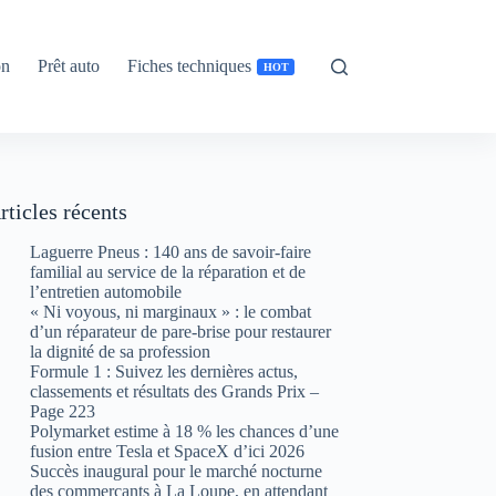
on
Prêt auto
Fiches techniques
HOT
rticles récents
Laguerre Pneus : 140 ans de savoir-faire
familial au service de la réparation et de
l’entretien automobile
« Ni voyous, ni marginaux » : le combat
d’un réparateur de pare-brise pour restaurer
la dignité de sa profession
Formule 1 : Suivez les dernières actus,
classements et résultats des Grands Prix –
Page 223
Polymarket estime à 18 % les chances d’une
fusion entre Tesla et SpaceX d’ici 2026
Succès inaugural pour le marché nocturne
des commerçants à La Loupe, en attendant