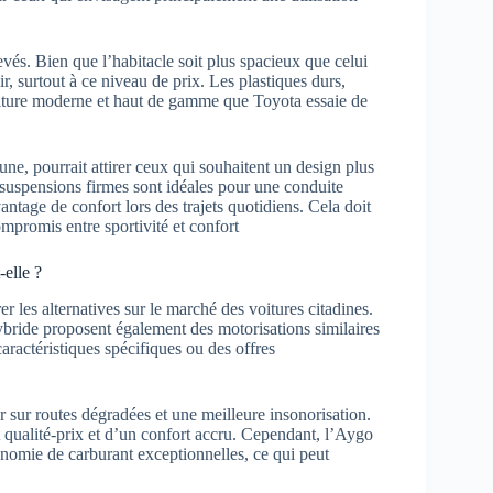
evés. Bien que l’habitacle soit plus spacieux que celui
r, surtout à ce niveau de prix. Les plastiques durs,
oiture moderne et haut de gamme que Toyota essaie de
ne, pourrait attirer ceux qui souhaitent un design plus
s suspensions firmes sont idéales pour une conduite
tage de confort lors des trajets quotidiens. Cela doit
ompromis entre sportivité et confort
elle ?
 les alternatives sur le marché des voitures citadines.
ride proposent également des motorisations similaires
aractéristiques spécifiques ou des offres
 sur routes dégradées et une meilleure insonorisation.
t qualité-prix et d’un confort accru. Cependant, l’Aygo
onomie de carburant exceptionnelles, ce qui peut