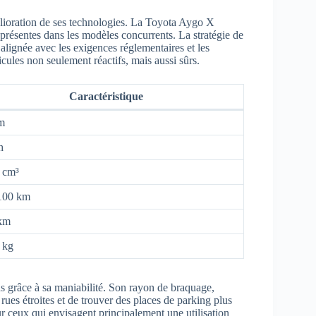
lioration de ses technologies. La Toyota Aygo X
 présentes dans les modèles concurrents. La stratégie de
 alignée avec les exigences réglementaires et les
cules non seulement réactifs, mais aussi sûrs.
Caractéristique
m
h
 cm³
/100 km
/km
 kg
 grâce à sa maniabilité. Son rayon de braquage,
 rues étroites et de trouver des places de parking plus
ur ceux qui envisagent principalement une utilisation