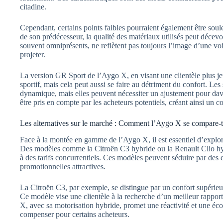
citadine.
Cependant, certains points faibles pourraient également être soul
de son prédécesseur, la qualité des matériaux utilisés peut décevoi
souvent omniprésents, ne reflètent pas toujours l’image d’une v
projeter.
La version GR Sport de l’Aygo X, en visant une clientèle plus jeu
sportif, mais cela peut aussi se faire au détriment du confort. Le
dynamique, mais elles peuvent nécessiter un ajustement pour davan
être pris en compte par les acheteurs potentiels, créant ainsi un c
Les alternatives sur le marché : Comment l’Aygo X se compare-t-
Face à la montée en gamme de l’Aygo X, il est essentiel d’explorer
Des modèles comme la Citroën C3 hybride ou la Renault Clio hyb
à des tarifs concurrentiels. Ces modèles peuvent séduire par des c
promotionnelles attractives.
La Citroën C3, par exemple, se distingue par un confort supérieur
Ce modèle vise une clientèle à la recherche d’un meilleur rappor
X, avec sa motorisation hybride, promet une réactivité et une éc
compenser pour certains acheteurs.