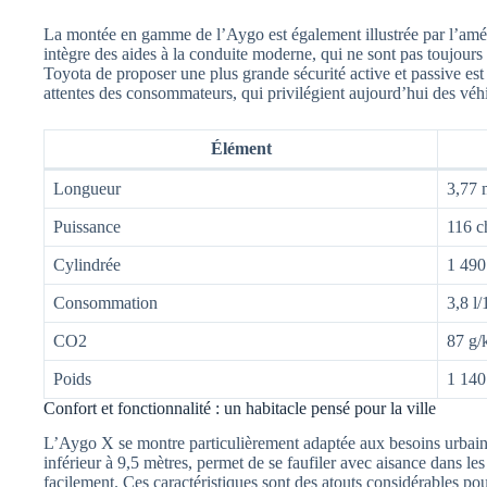
La montée en gamme de l’Aygo est également illustrée par l’amé
intègre des aides à la conduite moderne, qui ne sont pas toujours
Toyota de proposer une plus grande sécurité active et passive est
attentes des consommateurs, qui privilégient aujourd’hui des véhi
Élément
Longueur
3,77 
Puissance
116 c
Cylindrée
1 490
Consommation
3,8 l
CO2
87 g
Poids
1 140
Confort et fonctionnalité : un habitacle pensé pour la ville
L’Aygo X se montre particulièrement adaptée aux besoins urbains
inférieur à 9,5 mètres, permet de se faufiler avec aisance dans les
facilement. Ces caractéristiques sont des atouts considérables po