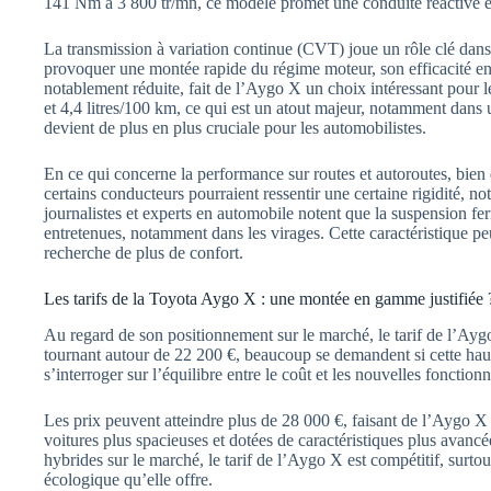
141 Nm à 3 800 tr/mn, ce modèle promet une conduite réactive et 
La transmission à variation continue (CVT) joue un rôle clé dans
provoquer une montée rapide du régime moteur, son efficacité e
notablement réduite, fait de l’Aygo X un choix intéressant pour le
et 4,4 litres/100 km, ce qui est un atout majeur, notamment dans
devient de plus en plus cruciale pour les automobilistes.
En ce qui concerne la performance sur routes et autoroutes, bien
certains conducteurs pourraient ressentir une certaine rigidité, 
journalistes et experts en automobile notent que la suspension fe
entretenues, notamment dans les virages. Cette caractéristique peut
recherche de plus de confort.
Les tarifs de la Toyota Aygo X : une montée en gamme justifiée 
Au regard de son positionnement sur le marché, le tarif de l’Ay
tournant autour de 22 200 €, beaucoup se demandent si cette hauss
s’interroger sur l’équilibre entre le coût et les nouvelles fonctio
Les prix peuvent atteindre plus de 28 000 €, faisant de l’Aygo X 
voitures plus spacieuses et dotées de caractéristiques plus avan
hybrides sur le marché, le tarif de l’Aygo X est compétitif, surt
écologique qu’elle offre.