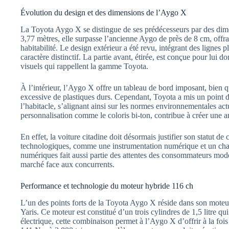
Évolution du design et des dimensions de l’Aygo X
La Toyota Aygo X se distingue de ses prédécesseurs par des di
3,77 mètres, elle surpasse l’ancienne Aygo de près de 8 cm, offr
habitabilité. Le design extérieur a été revu, intégrant des lignes
caractère distinctif. La partie avant, étirée, est conçue pour lui 
visuels qui rappellent la gamme Toyota.
À l’intérieur, l’Aygo X offre un tableau de bord imposant, bien qu’
excessive de plastiques durs. Cependant, Toyota a mis un point 
l’habitacle, s’alignant ainsi sur les normes environnementales ac
personnalisation comme le coloris bi-ton, contribue à créer une a
En effet, la voiture citadine doit désormais justifier son statut 
technologiques, comme une instrumentation numérique et un char
numériques fait aussi partie des attentes des consommateurs modern
marché face aux concurrents.
Performance et technologie du moteur hybride 116 ch
L’un des points forts de la Toyota Aygo X réside dans son moteur 
Yaris. Ce moteur est constitué d’un trois cylindres de 1,5 litre 
électrique, cette combinaison permet à l’Aygo X d’offrir à la foi