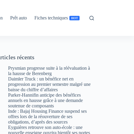
on
Prêt auto
Fiches techniques
HOT
rticles récents
Prysmian progresse suite à la réévaluation à
la hausse de Berenberg
Daimler Truck : un bénéfice net en
progression au premier semestre malgré une
baisse du chiffre d’affaires
Parker-Hannifin anticipe des bénéfices
annuels en hausse grâce à une demande
soutenue de composants
Inde : Bajaj Housing Finance suspend ses
offres lors de la réouverture de ses
obligations, d’après des sources
Eyguières retrouve son auto-école : une
nouvelle enseigne ouvrira bientôt ses portes