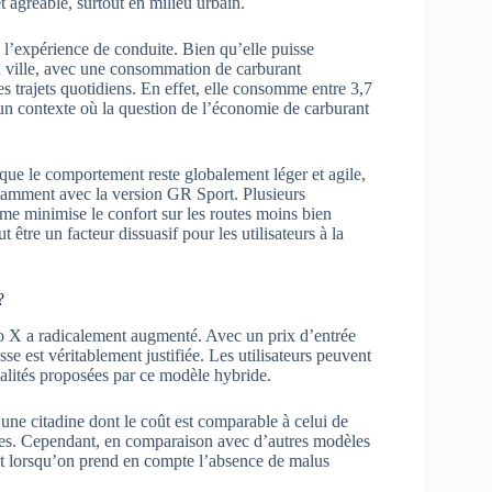
agréable, surtout en milieu urbain.
 l’expérience de conduite. Bien qu’elle puisse
n ville, avec une consommation de carburant
s trajets quotidiens. En effet, elle consomme entre 3,7
 un contexte où la question de l’économie de carburant
 que le comportement reste globalement léger et agile,
notamment avec la version GR Sport. Plusieurs
rme minimise le confort sur les routes moins bien
 être un facteur dissuasif pour les utilisateurs à la
?
go X a radicalement augmenté. Avec un prix d’entrée
e est véritablement justifiée. Les utilisateurs peuvent
nnalités proposées par ce modèle hybride.
une citadine dont le coût est comparable à celui de
cées. Cependant, en comparaison avec d’autres modèles
out lorsqu’on prend en compte l’absence de malus