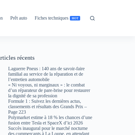
on
Prêt auto
Fiches techniques
HOT
rticles récents
Laguerre Pneus : 140 ans de savoir-faire
familial au service de la réparation et de
l’entretien automobile
« Ni voyous, ni marginaux » : le combat
d’un réparateur de pare-brise pour restaurer
la dignité de sa profession
Formule 1 : Suivez les dernières actus,
classements et résultats des Grands Prix –
Page 223
Polymarket estime à 18 % les chances d’une
fusion entre Tesla et SpaceX d’ici 2026
Succès inaugural pour le marché nocturne
des commerçants à La Loupe, en attendant