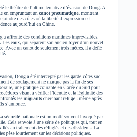
é le théâtre de l’ultime tentative d’évasion de Dong. A
rie en empruntant un
canot pneumatique
, montrant
ejoindre des côtes où la liberté d’expression est
ssidence aujourd’hui en Chine.
ng a affronté des conditions maritimes imprévisibles,
rté. Les eaux, qui séparent son ancien foyer d’un nouvel
ce. Avec un canot de seulement trois mètres, il a défié
ité.
sion, Dong a été intercepté par les garde-côtes sud-
oment de soulagement ne marque pas la fin de ses
mporaire, une pratique courante en Corée du Sud pour
océdures visant à vérifier l’identité et la légitimité des
onfrontés les
migrants
cherchant refuge : même après
fis s’annonce.
 La
sécurité
nationale est un motif souvent invoqué par
le. Cela renvoie à une série de politiques qui, tout en
liés au traitement des réfugiés et des dissidents. La
les pèse lourdement sur les décisions politiques.