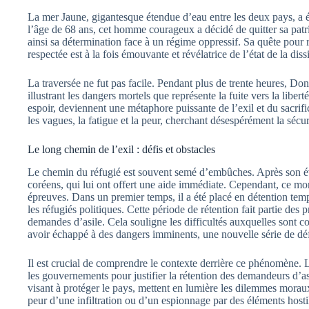
La mer Jaune, gigantesque étendue d’eau entre les deux pays, a ét
l’âge de 68 ans, cet homme courageux a décidé de quitter sa pat
ainsi sa détermination face à un régime oppressif. Sa quête pour r
respectée est à la fois émouvante et révélatrice de l’état de la di
La traversée ne fut pas facile. Pendant plus de trente heures, Do
illustrant les dangers mortels que représente la fuite vers la libe
espoir, deviennent une métaphore puissante de l’exil et du sacrifi
les vagues, la fatigue et la peur, cherchant désespérément la sécur
Le long chemin de l’exil : défis et obstacles
Le chemin du réfugié est souvent semé d’embûches. Après son éva
coréens, qui lui ont offert une aide immédiate. Cependant, ce m
épreuves. Dans un premier temps, il a été placé en détention te
les réfugiés politiques. Cette période de rétention fait partie des pr
demandes d’asile. Cela souligne les difficultés auxquelles sont c
avoir échappé à des dangers imminents, une nouvelle série de dé
Il est crucial de comprendre le contexte derrière ce phénomène.
les gouvernements pour justifier la rétention des demandeurs d’asi
visant à protéger le pays, mettent en lumière les dilemmes moraux 
peur d’une infiltration ou d’un espionnage par des éléments hosti