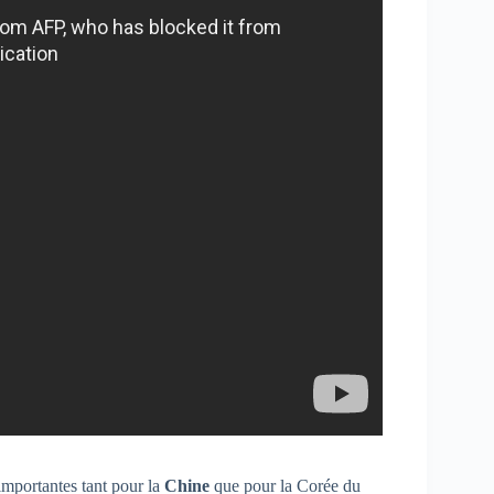
mportantes tant pour la
Chine
que pour la Corée du