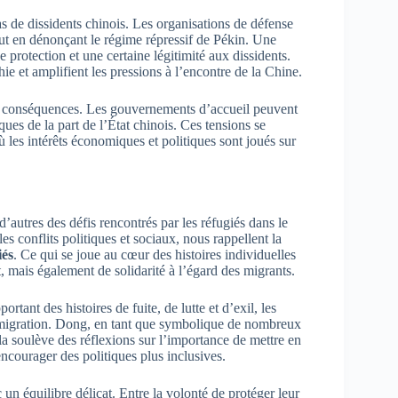
s de dissidents chinois. Les organisations de défense
ut en dénonçant le régime répressif de Pékin. Une
 protection et une certaine légitimité aux dissidents.
ie et amplifient les pressions à l’encontre de la Chine.
ns conséquences. Les gouvernements d’accueil peuvent
ues de la part de l’État chinois. Ces tensions se
 les intérêts économiques et politiques sont joués sur
autres des défis rencontrés par les réfugiés dans le
s conflits politiques et sociaux, nous rappellent la
iés
. Ce qui se joue au cœur des histoires individuelles
 mais également de solidarité à l’égard des migrants.
tant des histoires de fuite, de lutte et d’exil, les
la migration. Dong, en tant que symbolique de nombreux
ela soulève des réflexions sur l’importance de mettre en
encourager des politiques plus inclusives.
n équilibre délicat. Entre la volonté de protéger leur