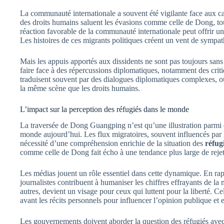
La communauté internationale a souvent été vigilante face aux ca
des droits humains saluent les évasions comme celle de Dong, to
réaction favorable de la communauté internationale peut offrir une
Les histoires de ces migrants politiques créent un vent de sympath
Mais les appuis apportés aux dissidents ne sont pas toujours sa
faire face à des répercussions diplomatiques, notamment des critiq
traduisent souvent par des dialogues diplomatiques complexes, où
la même scène que les droits humains.
L’impact sur la perception des réfugiés dans le monde
La traversée de Dong Guangping n’est qu’une illustration parmi d’
monde aujourd’hui. Les flux migratoires, souvent influencés par le
nécessité d’une compréhension enrichie de la situation des
réfug
comme celle de Dong fait écho à une tendance plus large de rejet,
Les médias jouent un rôle essentiel dans cette dynamique. En rappor
journalistes contribuent à humaniser les chiffres effrayants de 
autres, devient un visage pour ceux qui luttent pour la liberté. C
avant les récits personnels pour influencer l’opinion publique et 
Les gouvernements doivent aborder la question des réfugiés avec u