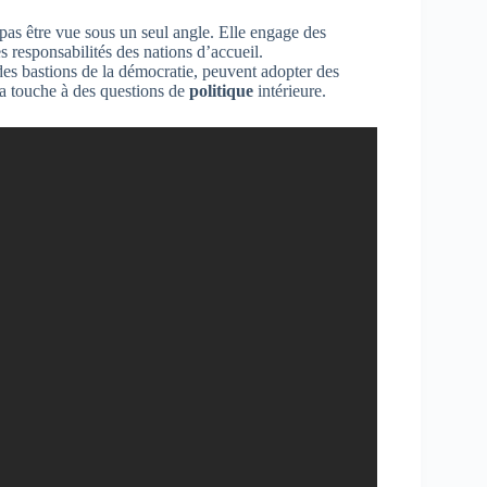
pas être vue sous un seul angle. Elle engage des
es responsabilités des nations d’accueil.
es bastions de la démocratie, peuvent adopter des
la touche à des questions de
politique
intérieure.