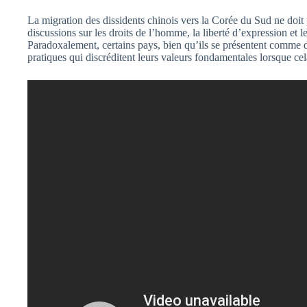
La migration des dissidents chinois vers la Corée du Sud ne doit 
discussions sur les droits de l’homme, la liberté d’expression et l
Paradoxalement, certains pays, bien qu’ils se présentent comme d
pratiques qui discréditent leurs valeurs fondamentales lorsque ce