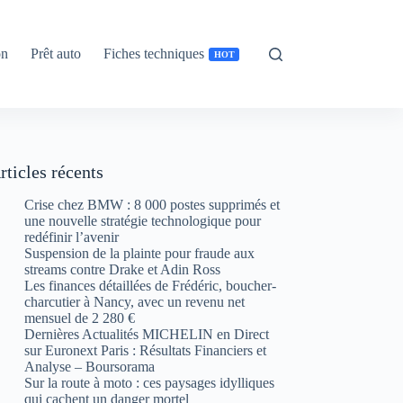
on
Prêt auto
Fiches techniques
HOT
rticles récents
Crise chez BMW : 8 000 postes supprimés et
une nouvelle stratégie technologique pour
redéfinir l’avenir
Suspension de la plainte pour fraude aux
streams contre Drake et Adin Ross
Les finances détaillées de Frédéric, boucher-
charcutier à Nancy, avec un revenu net
mensuel de 2 280 €
Dernières Actualités MICHELIN en Direct
sur Euronext Paris : Résultats Financiers et
Analyse – Boursorama
Sur la route à moto : ces paysages idylliques
qui cachent un danger mortel