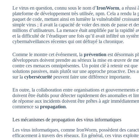
Le virus en question, connu sous le nom d’
IronWorm
, a réussi
plateforme de développement très utilisée, npm. Cela a rendu la p
paquet de code, mettant ainsi en lumière la vulnérabilité croissa
simple virus ; il avait la capacité de voler des mots de passe et d
millions d’utilisateurs. La menace était amplifiée par la rapidité a
et la difficulté de l’éradiquer une fois qu’il avait infiltré un sys
cybermalveillances récentes qui ont défrayé la chronique.
Comme le montre cet événement, la
prévention
est désormais plu
développeurs doivent prendre au sérieux la mise en œuvre de mes
contre ces menaces omniprésentes. Un point clé à retenir est que 
solutions passives, mais plutôt sur une approche proactive. Des 
sur la
cybersécurité
peuvent faire une différence importante.
En outre, la collaboration entre organisations et gouvernements e
doivent être établis pour détecter rapidement des anomalies et lim
de réponse aux incidents doivent être prêtes à agir immédiateme
commence sa
propagation
.
Les mécanismes de propagation des virus informatiques
Les virus informatiques, comme IronWorm, possèdent des caractér
efficacement à travers des réseaux. En général, ces virus exploiten