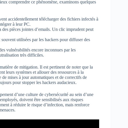
ur mieux comprendre ce phénomène, examinons quelques
vent accidentellement télécharger des fichiers infectés à
ntégrer à leur PC.
des pièces jointes d’emails. Un clic imprudent peut
 souvent utilisées par les hackers pour diffuser des
 des vulnérabilités encore inconnues par les
ralisation très difficiles.
tière de mitigation. Il est pertinent de noter que la
ent leurs systèmes et allouer des ressources à la
 de mises à jour automatiques et de correctifs de
toujours pour stopper les hackers audacieux.
oppement d’une culture de cybersécurité au sein d’une
x employés, doivent être sensibilisés aux risques
ment à réduire le risque d’infection, mais renforce
rmenaces.