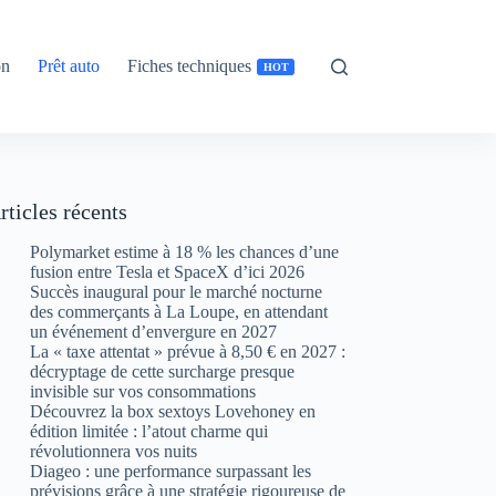
on
Prêt auto
Fiches techniques
HOT
rticles récents
Polymarket estime à 18 % les chances d’une
fusion entre Tesla et SpaceX d’ici 2026
Succès inaugural pour le marché nocturne
des commerçants à La Loupe, en attendant
un événement d’envergure en 2027
La « taxe attentat » prévue à 8,50 € en 2027 :
décryptage de cette surcharge presque
invisible sur vos consommations
Découvrez la box sextoys Lovehoney en
édition limitée : l’atout charme qui
révolutionnera vos nuits
Diageo : une performance surpassant les
prévisions grâce à une stratégie rigoureuse de