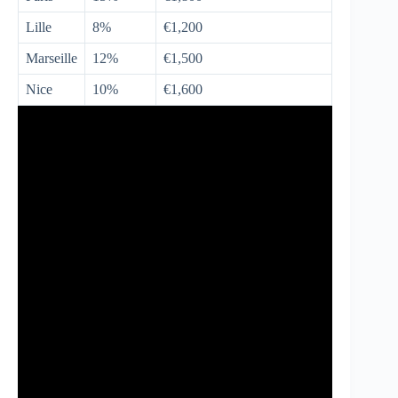
Lille
8%
€1,200
Marseille
12%
€1,500
Nice
10%
€1,600