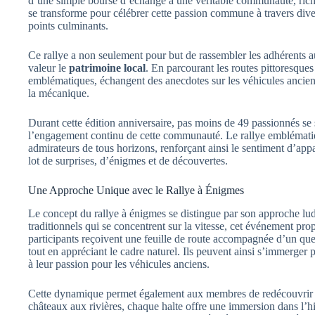
d’une simple bourse d’échange à une véritable communauté, rich
se transforme pour célébrer cette passion commune à travers div
points culminants.
Ce rallye a non seulement pour but de rassembler les adhérents a
valeur le
patrimoine local
. En parcourant les routes pittoresques
emblématiques, échangent des anecdotes sur les véhicules anciens
la mécanique.
Durant cette édition anniversaire, pas moins de 49 passionnés se
l’engagement continu de cette communauté. Le rallye emblématique 
admirateurs de tous horizons, renforçant ainsi le sentiment d’ap
lot de surprises, d’énigmes et de découvertes.
Une Approche Unique avec le Rallye à Énigmes
Le concept du rallye à énigmes se distingue par son approche lu
traditionnels qui se concentrent sur la vitesse, cet événement p
participants reçoivent une feuille de route accompagnée d’un que
tout en appréciant le cadre naturel. Ils peuvent ainsi s’immerger 
à leur passion pour les véhicules anciens.
Cette dynamique permet également aux membres de redécouvrir de
châteaux aux rivières, chaque halte offre une immersion dans l’his