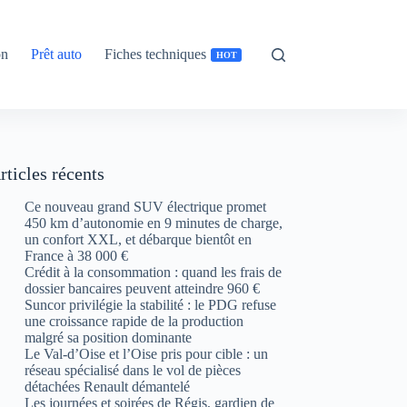
on
Prêt auto
Fiches techniques
HOT
rticles récents
Ce nouveau grand SUV électrique promet
450 km d’autonomie en 9 minutes de charge,
un confort XXL, et débarque bientôt en
France à 38 000 €
Crédit à la consommation : quand les frais de
dossier bancaires peuvent atteindre 960 €
Suncor privilégie la stabilité : le PDG refuse
une croissance rapide de la production
malgré sa position dominante
Le Val-d’Oise et l’Oise pris pour cible : un
réseau spécialisé dans le vol de pièces
détachées Renault démantelé
Les journées et soirées de Régis, gardien de