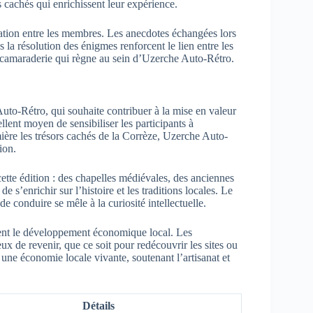
rs cachés qui enrichissent leur expérience.
ration entre les membres. Les anecdotes échangées lors
s la résolution des énigmes renforcent le lien entre les
 de camaraderie qui règne au sein d’Uzerche Auto-Rétro.
uto-Rétro, qui souhaite contribuer à la mise en valeur
llent moyen de sensibiliser les participants à
mière les trésors cachés de la Corrèze, Uzerche Auto-
ion.
tte édition : des chapelles médiévales, des anciennes
e s’enrichir sur l’histoire et les traditions locales. Le
 de conduire se mêle à la curiosité intellectuelle.
ement le développement économique local. Les
eux de revenir, que ce soit pour redécouvrir les sites ou
 une économie locale vivante, soutenant l’artisanat et
Détails