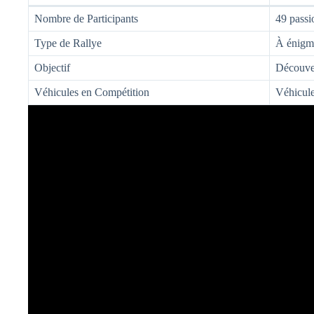
Nombre de Participants
49 passi
Type de Rallye
À énigm
Objectif
Découver
Véhicules en Compétition
Véhicule