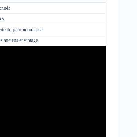
onnés
es
te du patrimoine local
s anciens et vintage