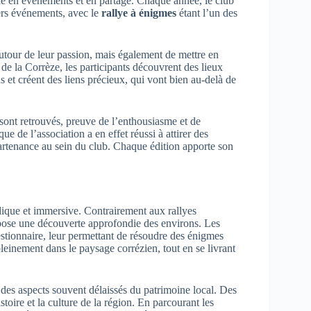
e en événements et en partage. Chaque année, le club
ers événements, avec le
rallye à énigmes
étant l’un des
utour de leur passion, mais également de mettre en
 de la Corrèze, les participants découvrent des lieux
 et créent des liens précieux, qui vont bien au-delà de
 sont retrouvés, preuve de l’enthousiasme et de
de l’association a en effet réussi à attirer des
partenance au sein du club. Chaque édition apporte son
dique et immersive. Contrairement aux rallyes
ropose une découverte approfondie des environs. Les
stionnaire, leur permettant de résoudre des énigmes
pleinement dans le paysage corrézien, tout en se livrant
s aspects souvent délaissés du patrimoine local. Des
toire et la culture de la région. En parcourant les