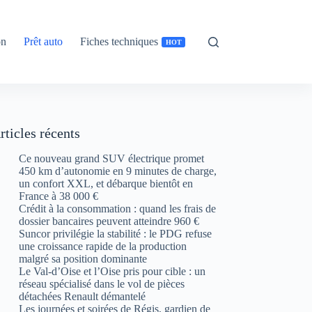
on
Prêt auto
Fiches techniques
HOT
rticles récents
Ce nouveau grand SUV électrique promet
450 km d’autonomie en 9 minutes de charge,
un confort XXL, et débarque bientôt en
France à 38 000 €
Crédit à la consommation : quand les frais de
dossier bancaires peuvent atteindre 960 €
Suncor privilégie la stabilité : le PDG refuse
une croissance rapide de la production
malgré sa position dominante
Le Val-d’Oise et l’Oise pris pour cible : un
réseau spécialisé dans le vol de pièces
détachées Renault démantelé
Les journées et soirées de Régis, gardien de