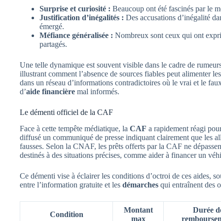
Surprise et curiosité :
Beaucoup ont été fascinés par le 
Justification d’inégalités :
Des accusations d’inégalité dan
émergé.
Méfiance généralisée :
Nombreux sont ceux qui ont exprimé
partagés.
Une telle dynamique est souvent visible dans le cadre de rumeurs. 
illustrant comment l’absence de sources fiables peut alimenter les
dans un réseau d’informations contradictoires où le vrai et le fau
d’
aide financière
mal informés.
Le démenti officiel de la CAF
Face à cette tempête médiatique, la
CAF
a rapidement réagi pour 
diffusé un communiqué de presse indiquant clairement que les all
fausses. Selon la CNAF, les prêts offerts par la CAF ne dépasse
destinés à des situations précises, comme aider à financer un véh
Ce démenti vise à éclairer les conditions d’octroi de ces aides, s
entre l’information gratuite et les
démarches
qui entraînent des o
Montant
Durée d
Condition
max
rembourse