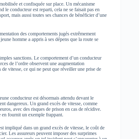
immobilisée et confisquée sur place. Un mécanisme
e conducteur est reparti, cela ne se faisait pas en
port, mais aussi toutes ses chances de bénéficier d’une
’augmentation des comportements jugés extrêmement
ce jeune homme a appris à ses dépens que la route se
simples sanctions. Le comportement d’un conducteur
forces de l’ordre observent une augmentation
de vitesse, ce qui ne peut que réveiller une prise de
 jeune conducteur est désormais attendu devant le
ement dangereux. Un grand excès de vitesse, comme
euros, avec des risques de prison en cas de récidive.
e en fournit un exemple frappant.
est impliqué dans un grand excès de vitesse, le coût de
cier. Les assureurs peuvent imposer des surprimes
vel assureur après un tel incident peut s’apparenter à un