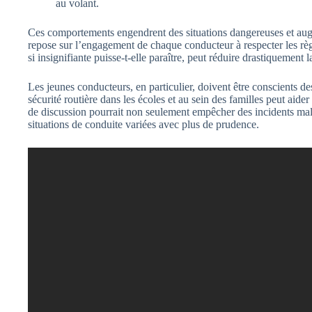
au volant.
Ces comportements engendrent des situations dangereuses et augme
repose sur l’engagement de chaque conducteur à respecter les règl
si insignifiante puisse-t-elle paraître, peut réduire drastiquement l
Les jeunes conducteurs, en particulier, doivent être conscients de
sécurité routière dans les écoles et au sein des familles peut aide
de discussion pourrait non seulement empêcher des incidents malh
situations de conduite variées avec plus de prudence.