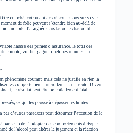
t être entaché, entraînant des répercussions sur sa vie
e moment de folie peuvent s’étendre bien au-delà de
omme une toile d’araignée dans laquelle chaque fil
évitable hausse des primes d’assurance, le total des
n de compte, vouloir gagner quelques minutes sur la
l.
te
un phénomène courant, mais cela ne justifie en rien la
aliser les comportements imprudents sur la route. Divers
ent, le résultat peut être potentiellement fatal.
ressés, ce qui les pousse à dépasser les limites
n par d’autres passagers peut détourner l’attention de la
é par ses pairs à adopter des comportements à risque.
é de l’alcool peut altérer le jugement et la réaction