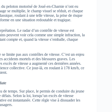
es du peloton motorisé de Joué-en-Charnie n’ont eu
inage se multiplie, le champ visuel se réduit, et chaque
sique, roulant à une telle vitesse, la prise de risque
sforme en une situation redoutable et tragique.
rprétation. Le radar d’un contrôle de vitesse est
certains peuvent voir cela comme une simple infraction, la
stant compte et, quand la vitesse s’emballe, chaque
 se limite pas aux contrôles de vitesse. C’est un enjeu
s accidents mortels et des blessures graves. Les
des excès de vitesse a augmenté ces dernières années.
ience collective. Ce jour-là, en roulant à 178 km/h, ce
ient.
diate
erdu de temps. Sur place, le permis de conduire du jeune
délais. Selon la loi, lorsqu’un excès de vitesse
tive est instantanée. Cette règle vise à dissuader les
 usagers.