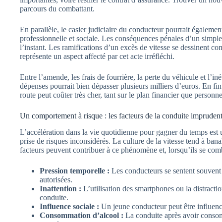
parcours du combattant.
En parallèle, le casier judiciaire du conducteur pourrait égalemen
professionnelle et sociale. Les conséquences pénales d’un simpl
l’instant. Les ramifications d’un excès de vitesse se dessinent c
représente un aspect affecté par cet acte irréfléchi.
Entre l’amende, les frais de fourrière, la perte du véhicule et l’in
dépenses pourrait bien dépasser plusieurs milliers d’euros. En fi
route peut coûter très cher, tant sur le plan financier que personne
Un comportement à risque : les facteurs de la conduite impruden
L’accélération dans la vie quotidienne pour gagner du temps est 
prise de risques inconsidérés. La culture de la vitesse tend à ban
facteurs peuvent contribuer à ce phénomène et, lorsqu’ils se combin
Pression temporelle :
Les conducteurs se sentent souvent p
autorisées.
Inattention :
L’utilisation des smartphones ou la distractio
conduite.
Influence sociale :
Un jeune conducteur peut être influenc
Consommation d’alcool :
La conduite après avoir consomm