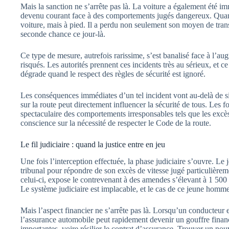
Mais la sanction ne s’arrête pas là. La voiture a également été 
devenu courant face à des comportements jugés dangereux. Quand l
voiture, mais à pied. Il a perdu non seulement son moyen de trans
seconde chance ce jour-là.
Ce type de mesure, autrefois rarissime, s’est banalisé face à l
risqués. Les autorités prennent ces incidents très au sérieux, et 
dégrade quand le respect des règles de sécurité est ignoré.
Les conséquences immédiates d’un tel incident vont au-delà de 
sur la route peut directement influencer la sécurité de tous. Les 
spectaculaire des comportements irresponsables tels que les excès 
conscience sur la nécessité de respecter le Code de la route.
Le fil judiciaire : quand la justice entre en jeu
Une fois l’interception effectuée, la phase judiciaire s’ouvre. Le
tribunal pour répondre de son excès de vitesse jugé particulièr
celui-ci, expose le contrevenant à des amendes s’élevant à 1 500 
Le système judiciaire est implacable, et le cas de ce jeune homm
Mais l’aspect financier ne s’arrête pas là. Lorsqu’un conducteur 
l’assurance automobile peut rapidement devenir un gouffre finan
importantes, voire résilier le contrat d’assurance. Trouver un nou