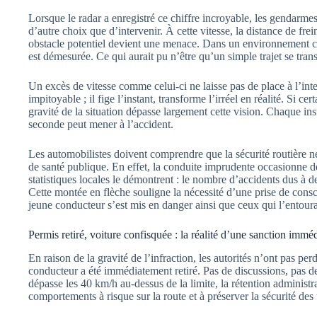
Lorsque le radar a enregistré ce chiffre incroyable, les gendarm
d’autre choix que d’intervenir. À cette vitesse, la distance de fre
obstacle potentiel devient une menace. Dans un environnement clas
est démesurée. Ce qui aurait pu n’être qu’un simple trajet se tran
Un excès de vitesse comme celui-ci ne laisse pas de place à l’inte
impitoyable ; il fige l’instant, transforme l’irréel en réalité. Si 
gravité de la situation dépasse largement cette vision. Chaque in
seconde peut mener à l’accident.
Les automobilistes doivent comprendre que la sécurité routière ne
de santé publique. En effet, la conduite imprudente occasionne de
statistiques locales le démontrent : le nombre d’accidents dus à 
Cette montée en flèche souligne la nécessité d’une prise de consc
jeune conducteur s’est mis en danger ainsi que ceux qui l’entoura
Permis retiré, voiture confisquée : la réalité d’une sanction immé
En raison de la gravité de l’infraction, les autorités n’ont pas p
conducteur a été immédiatement retiré. Pas de discussions, pas de 
dépasse les 40 km/h au-dessus de la limite, la rétention administra
comportements à risque sur la route et à préserver la sécurité des