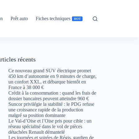
on
Prêt auto
Fiches techniques
HOT
rticles récents
Ce nouveau grand SUV électrique promet
450 km d’autonomie en 9 minutes de charge,
un confort XXL, et débarque bientôt en
France à 38 000 €
Crédit à la consommation : quand les frais de
dossier bancaires peuvent atteindre 960 €
Suncor privilégie la stabilité : le PDG refuse
une croissance rapide de la production
malgré sa position dominante
Le Val-d’Oise et l’Oise pris pour cible : un
réseau spécialisé dans le vol de pièces
détachées Renault démantelé
Les journées et soirées de Régis, gardien de