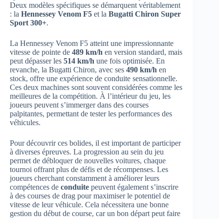
Deux modèles spécifiques se démarquent véritablement
: la
Hennessey Venom F5
et la
Bugatti Chiron Super
Sport 300+
.
La Hennessey Venom F5 atteint une impressionnante
vitesse de pointe de
489 km/h
en version standard, mais
peut dépasser les
514 km/h
une fois optimisée. En
revanche, la Bugatti Chiron, avec ses
490 km/h
en
stock, offre une expérience de conduite sensationnelle.
Ces deux machines sont souvent considérées comme les
meilleures de la compétition. À l’intérieur du jeu, les
joueurs peuvent s’immerger dans des courses
palpitantes, permettant de tester les performances des
véhicules.
Pour découvrir ces bolides, il est important de participer
à diverses épreuves. La progression au sein du jeu
permet de débloquer de nouvelles voitures, chaque
tournoi offrant plus de défis et de récompenses. Les
joueurs cherchant constamment à améliorer leurs
compétences de
conduite
peuvent également s’inscrire
à des courses de drag pour maximiser le potentiel de
vitesse de leur véhicule. Cela nécessitera une bonne
gestion du début de course, car un bon départ peut faire