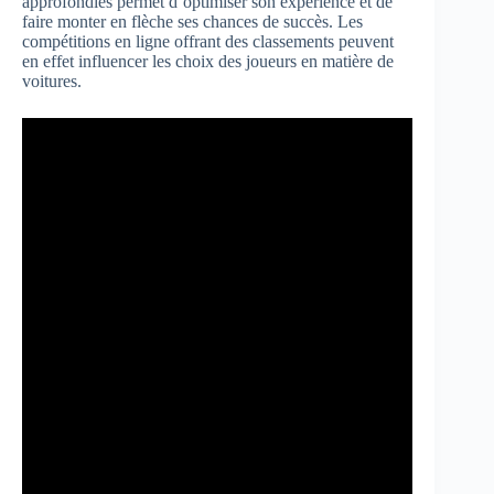
approfondies permet d’optimiser son expérience et de
faire monter en flèche ses chances de succès. Les
compétitions en ligne offrant des classements peuvent
en effet influencer les choix des joueurs en matière de
voitures.