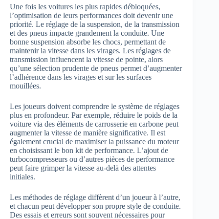
Une fois les voitures les plus rapides débloquées,
l’optimisation de leurs performances doit devenir une
priorité. Le réglage de la suspension, de la transmission
et des pneus impacte grandement la conduite. Une
bonne suspension absorbe les chocs, permettant de
maintenir la vitesse dans les virages. Les réglages de
transmission influencent la vitesse de pointe, alors
qu’une sélection prudente de pneus permet d’augmenter
l’adhérence dans les virages et sur les surfaces
mouillées.
Les joueurs doivent comprendre le système de réglages
plus en profondeur. Par exemple, réduire le poids de la
voiture via des éléments de carrosserie en carbone peut
augmenter la vitesse de manière significative. Il est
également crucial de maximiser la puissance du moteur
en choisissant le bon kit de performance. L’ajout de
turbocompresseurs ou d’autres pièces de performance
peut faire grimper la vitesse au-delà des attentes
initiales.
Les méthodes de réglage diffèrent d’un joueur à l’autre,
et chacun peut développer son propre style de conduite.
Des essais et erreurs sont souvent nécessaires pour