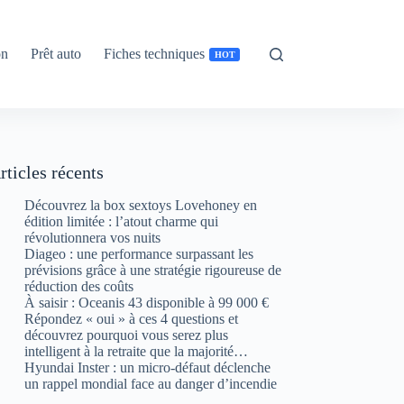
on
Prêt auto
Fiches techniques
HOT
rticles récents
Découvrez la box sextoys Lovehoney en
édition limitée : l’atout charme qui
révolutionnera vos nuits
Diageo : une performance surpassant les
prévisions grâce à une stratégie rigoureuse de
réduction des coûts
À saisir : Oceanis 43 disponible à 99 000 €
Répondez « oui » à ces 4 questions et
découvrez pourquoi vous serez plus
intelligent à la retraite que la majorité…
Hyundai Inster : un micro-défaut déclenche
un rappel mondial face au danger d’incendie