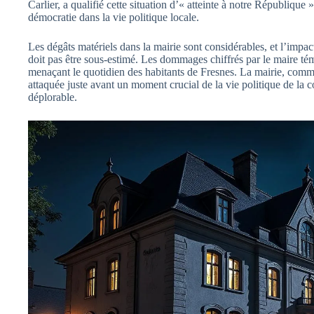
Carlier, a qualifié cette situation d’« atteinte à notre République 
démocratie dans la vie politique locale.
Les dégâts matériels dans la mairie sont considérables, et l’impa
doit pas être sous-estimé. Les dommages chiffrés par le maire té
menaçant le quotidien des habitants de Fresnes. La mairie, comme
attaquée juste avant un moment crucial de la vie politique de la
déplorable.