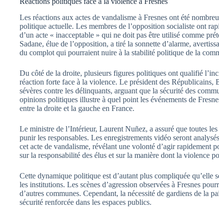
Réactions politiques face à la violence à Fresnes
Les réactions aux actes de vandalisme à Fresnes ont été nombreuse
politique actuelle. Les membres de l’opposition socialiste ont ra
d’un acte « inacceptable » qui ne doit pas être utilisé comme prét
Sadane, élue de l’opposition, a tiré la sonnette d’alarme, avertis
du complot qui pourraient nuire à la stabilité politique de la co
Du côté de la droite, plusieurs figures politiques ont qualifié l’
réaction forte face à la violence. Le président des Républicains, 
sévères contre les délinquants, arguant que la sécurité des commun
opinions politiques illustre à quel point les événements de Fresn
entre la droite et la gauche en France.
Le ministre de l’Intérieur, Laurent Nuñez, a assuré que toutes les 
punir les responsables. Les enregistrements vidéo seront analysés
cet acte de vandalisme, révélant une volonté d’agir rapidement po
sur la responsabilité des élus et sur la manière dont la violence po
Cette dynamique politique est d’autant plus compliquée qu’elle 
les institutions. Les scènes d’agression observées à Fresnes pourr
d’autres communes. Cependant, la nécessité de gardiens de la pai
sécurité renforcée dans les espaces publics.