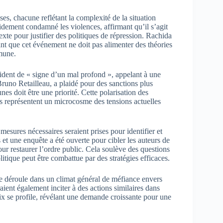
s, chacune reflétant la complexité de la situation
pidement condamné les violences, affirmant qu’il s’agit
exte pour justifier des politiques de répression. Rachida
sant que cet événement ne doit pas alimenter des théories
mmune.
incident de « signe d’un mal profond », appelant à une
Bruno Retailleau, a plaidé pour des sanctions plus
es doit être une priorité. Cette polarisation des
es représentent un microcosme des tensions actuelles
mesures nécessaires seraient prises pour identifier et
 et une enquête a été ouverte pour cibler les auteurs de
ur restaurer l’ordre public. Cela soulève des questions
litique peut être combattue par des stratégies efficaces.
se déroule dans un climat général de méfiance envers
aient également inciter à des actions similaires dans
x se profile, révélant une demande croissante pour une