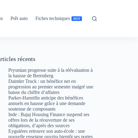
on
Prêt auto
Fiches techniques
HOT
rticles récents
Prysmian progresse suite à la réévaluation à
la hausse de Berenberg
Daimler Truck : un bénéfice net en
progression au premier semestre malgré une
baisse du chiffre d’affaires
Parker-Hannifin anticipe des bénéfices
annuels en hausse grâce à une demande
soutenue de composants
Inde : Bajaj Housing Finance suspend ses
offres lors de la réouverture de ses
obligations, d’après des sources
Eyguières retrouve son auto-école : une
nouvelle enseigne ouvrira bientôt ses portes