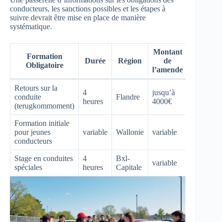
conducteurs, les sanctions possibles et les étapes à
suivre devrait être mise en place de manière
systématique.
Montant
Formation
Durée
Région
de
Obligatoire
l’amende
Retours sur la
4
jusqu’à
conduite
Flandre
heures
4000€
(terugkommoment)
Formation initiale
pour jeunes
variable
Wallonie
variable
conducteurs
Stage en conduites
4
Bxl-
variable
spéciales
heures
Capitale