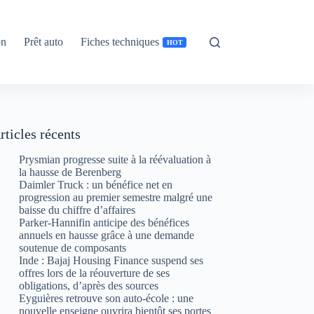
on
Prêt auto
Fiches techniques
HOT
rticles récents
Prysmian progresse suite à la réévaluation à
la hausse de Berenberg
Daimler Truck : un bénéfice net en
progression au premier semestre malgré une
baisse du chiffre d’affaires
Parker-Hannifin anticipe des bénéfices
annuels en hausse grâce à une demande
soutenue de composants
Inde : Bajaj Housing Finance suspend ses
offres lors de la réouverture de ses
obligations, d’après des sources
Eyguières retrouve son auto-école : une
nouvelle enseigne ouvrira bientôt ses portes