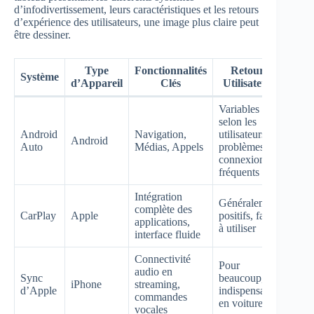
d’infodivertissement, leurs caractéristiques et les retours
d’expérience des utilisateurs, une image plus claire peut
être dessiner.
Type
Fonctionnalités
Retours
Système
d’Appareil
Clés
Utilisateurs
Variables
selon les
Android
Navigation,
utilisateurs,
Android
Auto
Médias, Appels
problèmes de
connexion
fréquents
Intégration
Généralement
complète des
CarPlay
Apple
positifs, facile
applications,
à utiliser
interface fluide
Connectivité
Pour
audio en
Sync
beaucoup, un
iPhone
streaming,
d’Apple
indispensable
commandes
en voiture
vocales