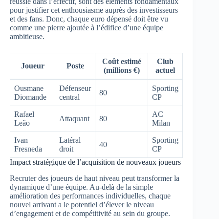
réussie dans l’effectif, sont des éléments fondamentaux
pour justifier cet enthousiasme auprès des investisseurs
et des fans. Donc, chaque euro dépensé doit être vu
comme une pierre ajoutée à l’édifice d’une équipe
ambitieuse.
Coût estimé
Club
Joueur
Poste
(millions €)
actuel
Ousmane
Défenseur
Sporting
80
Diomande
central
CP
Rafael
AC
Attaquant
80
Leão
Milan
Ivan
Latéral
Sporting
40
Fresneda
droit
CP
Impact stratégique de l’acquisition de nouveaux joueurs
Recruter des joueurs de haut niveau peut transformer la
dynamique d’une équipe. Au-delà de la simple
amélioration des performances individuelles, chaque
nouvel arrivant a le potentiel d’élever le niveau
d’engagement et de compétitivité au sein du groupe.