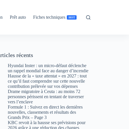
on
Prêt auto
Fiches techniques
HOT
rticles récents
Hyundai Inster : un micro-défaut déclenche
un rappel mondial face au danger d’incendie
Hausse de la « taxe attentat » en 2027 : tout
ce qu’il faut comprendre sur cette nouvelle
contribution prélevée sur vos dépenses
Drame migratoire à Ceuta : au moins 72
personnes périssent en tentant de traverser
vers l’enclave
Formule 1 : Suivez en direct les dernières
nouvelles, classements et résultats des
Grands Prix – Page 3
KBC revoit à la hausse ses prévisions pour
2026 grâce à une réduction des charges