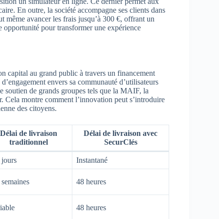
sition un simulateur en ligne. Ce dernier permet aux
ncaire. En outre, la société accompagne ses clients dans
ut même avancer les frais jusqu’à 300 €, offrant un
lle opportunité pour transformer une expérience
on capital au grand public à travers un financement
que d’engagement envers sa communauté d’utilisateurs
le soutien de grands groupes tels que la MAIF, la
. Cela montre comment l’innovation peut s’introduire
dienne des citoyens.
Délai de livraison
Délai de livraison avec
traditionnel
SecurClés
 jours
Instantané
 semaines
48 heures
iable
48 heures