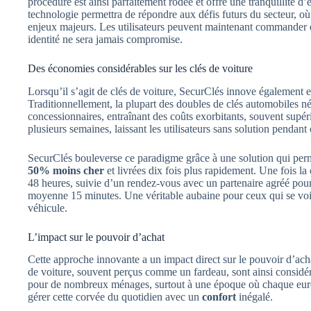
procédure est ainsi parfaitement rodée et offre une tranquillité d’esp
technologie permettra de répondre aux défis futurs du secteur, où
enjeux majeurs. Les utilisateurs peuvent maintenant commander de
identité ne sera jamais compromise.
Des économies considérables sur les clés de voiture
Lorsqu’il s’agit de clés de voiture, SecurClés innove également
Traditionnellement, la plupart des doubles de clés automobiles 
concessionnaires, entraînant des coûts exorbitants, souvent supé
plusieurs semaines, laissant les utilisateurs sans solution pendant 
SecurClés bouleverse ce paradigme grâce à une solution qui perm
50% moins cher
et livrées dix fois plus rapidement. Une fois l
48 heures, suivie d’un rendez-vous avec un partenaire agréé pour
moyenne 15 minutes. Une véritable aubaine pour ceux qui se voien
véhicule.
L’impact sur le pouvoir d’achat
Cette approche innovante a un impact direct sur le pouvoir d’acha
de voiture, souvent perçus comme un fardeau, sont ainsi considé
pour de nombreux ménages, surtout à une époque où chaque euro
gérer cette corvée du quotidien avec un
confort
inégalé.