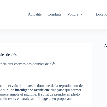
Actualité
Conduite
Voiture
Locati
A
les de clés
t fin aux corvées des doubles de clés
itable
révolution
dans le domaine de la reproduction de
se sur une
intelligence artificielle
française qui permet
ère simple et intuitive. Il suffit de prendre en photo
ge du reste, en analysant l’image et en proposant un