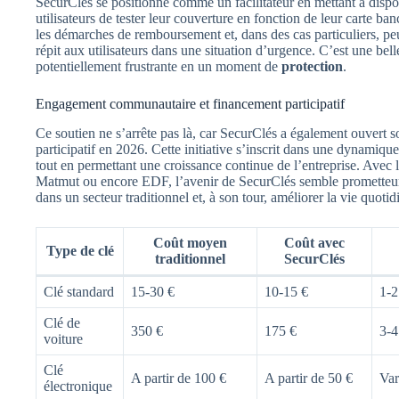
SecurClés se positionne comme un facilitateur en mettant à dispo
utilisateurs de tester leur couverture en fonction de leur carte ba
les démarches de remboursement et, dans des cas particuliers, pe
répit aux utilisateurs dans une situation d’urgence. C’est une be
potentiellement frustrante en un moment de
protection
.
Engagement communautaire et financement participatif
Ce soutien ne s’arrête pas là, car SecurClés a également ouvert s
participatif en 2026. Cette initiative s’inscrit dans une dynami
tout en permettant une croissance continue de l’entreprise. Avec 
Matmut ou encore EDF, l’avenir de SecurClés semble prometteur
dans un secteur traditionnel et, à son tour, améliorer la vie quoti
Coût moyen
Coût avec
Type de clé
traditionnel
SecurClés
Clé standard
15-30 €
10-15 €
1-2
Clé de
350 €
175 €
3-4
voiture
Clé
A partir de 100 €
A partir de 50 €
Var
électronique