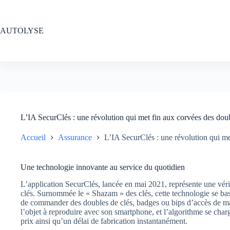
Passer
au
contenu
AUTOLYSE
L’IA SecurClés : une révolution qui met fin aux corvées des doub
Accueil
Assurance
L’IA SecurClés : une révolution qui me
Une technologie innovante au service du quotidien
L’application SecurClés, lancée en mai 2021, représente une vér
clés. Surnommée le « Shazam » des clés, cette technologie se ba
de commander des doubles de clés, badges ou bips d’accès de mani
l’objet à reproduire avec son smartphone, et l’algorithme se char
prix ainsi qu’un délai de fabrication instantanément.