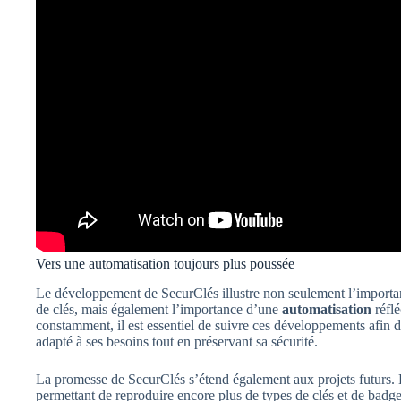
Vers une automatisation toujours plus poussée
Le développement de SecurClés illustre non seulement l’importan
de clés, mais également l’importance d’une
automatisation
réflé
constamment, il est essentiel de suivre ces développements afin d
adapté à ses besoins tout en préservant sa sécurité.
La promesse de SecurClés s’étend également aux projets futurs. De
permettant de reproduire encore plus de types de clés et de badges