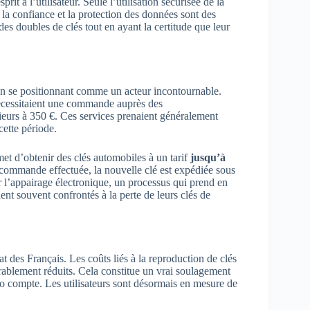
rit à l’utilisateur. Seule l’utilisation sécurisée de la
 la confiance et la protection des données sont des
s doubles de clés tout en ayant la certitude que leur
 en se positionnant comme un acteur incontournable.
nécessitaient une commande auprès des
rieurs à 350 €. Ces services prenaient généralement
cette période.
et d’obtenir des clés automobiles à un tarif
jusqu’à
a commande effectuée, la nouvelle clé est expédiée sous
 l’appairage électronique, un processus qui prend en
t souvent confrontés à la perte de leurs clés de
t des Français. Les coûts liés à la reproduction de clés
rablement réduits. Cela constitue un vrai soulagement
 compte. Les utilisateurs sont désormais en mesure de