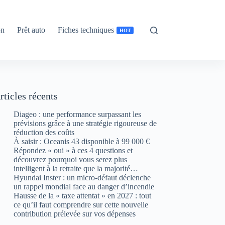
on
Prêt auto
Fiches techniques
HOT
rticles récents
Diageo : une performance surpassant les
prévisions grâce à une stratégie rigoureuse de
réduction des coûts
À saisir : Oceanis 43 disponible à 99 000 €
Répondez « oui » à ces 4 questions et
découvrez pourquoi vous serez plus
intelligent à la retraite que la majorité…
Hyundai Inster : un micro-défaut déclenche
un rappel mondial face au danger d’incendie
Hausse de la « taxe attentat » en 2027 : tout
ce qu’il faut comprendre sur cette nouvelle
contribution prélevée sur vos dépenses