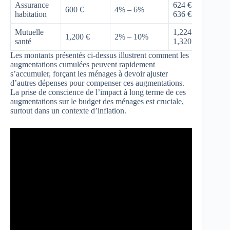
Assurance
624 € –
600 €
4% – 6%
habitation
636 €
Mutuelle
1,224 € –
1,200 €
2% – 10%
santé
1,320 €
Les montants présentés ci-dessus illustrent comment les
augmentations cumulées peuvent rapidement
s’accumuler, forçant les ménages à devoir ajuster
d’autres dépenses pour compenser ces augmentations.
La prise de conscience de l’impact à long terme de ces
augmentations sur le budget des ménages est cruciale,
surtout dans un contexte d’inflation.