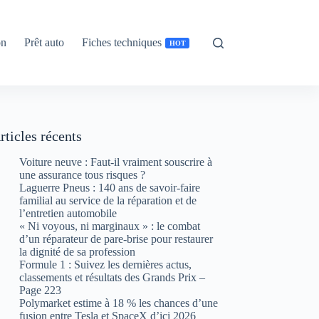
on
Prêt auto
Fiches techniques
HOT
rticles récents
Voiture neuve : Faut-il vraiment souscrire à
une assurance tous risques ?
Laguerre Pneus : 140 ans de savoir-faire
familial au service de la réparation et de
l’entretien automobile
« Ni voyous, ni marginaux » : le combat
d’un réparateur de pare-brise pour restaurer
la dignité de sa profession
Formule 1 : Suivez les dernières actus,
classements et résultats des Grands Prix –
Page 223
Polymarket estime à 18 % les chances d’une
fusion entre Tesla et SpaceX d’ici 2026