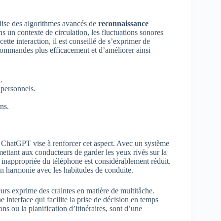
ilise des algorithmes avancés de
reconnaissance
 un contexte de circulation, les fluctuations sonores
tte interaction, il est conseillé de s’exprimer de
s commandes plus efficacement et d’améliorer ainsi
.
 personnels.
ns.
de ChatGPT vise à renforcer cet aspect. Avec un système
rmettant aux conducteurs de garder les yeux rivés sur la
n inappropriée du téléphone est considérablement réduit.
n harmonie avec les habitudes de conduite.
eurs exprime des craintes en matière de multitâche.
e interface qui facilite la prise de décision en temps
s ou la planification d’itinéraires, sont d’une