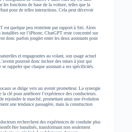
les fonctions de base de la voiture, telles que la
éfaut pour de telles interactions. Cela peut décevoir
est quelque peu restreinte par rapport à Siri. Alors
s installées sur l’iPhone, ChatGPT reste concentré sur
ent donc parfois jongler entre les deux assistants pour
aturelles et engageantes au volant, son usage actuel
 L’avenir pourrait donc inclure des mises à jour qui
e se rappeler que chaque assistant a ses spécificités.
vocaux se dirige vers un avenir prometteur. La synergie
re la clé pour améliorer l’expérience des conducteurs.
de rejoindre le marché, promettant ainsi une évolution
ement une tendance passagère, mais la construction
nducteurs recherchent des expériences de conduite plus
bientôt être banalisés, transformant non seulement