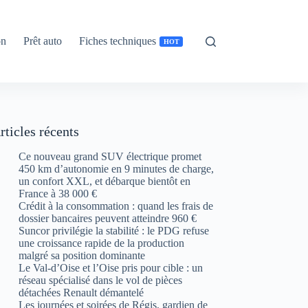
on
Prêt auto
Fiches techniques
HOT
rticles récents
Ce nouveau grand SUV électrique promet
450 km d’autonomie en 9 minutes de charge,
un confort XXL, et débarque bientôt en
France à 38 000 €
Crédit à la consommation : quand les frais de
dossier bancaires peuvent atteindre 960 €
Suncor privilégie la stabilité : le PDG refuse
une croissance rapide de la production
malgré sa position dominante
Le Val-d’Oise et l’Oise pris pour cible : un
réseau spécialisé dans le vol de pièces
détachées Renault démantelé
Les journées et soirées de Régis, gardien de