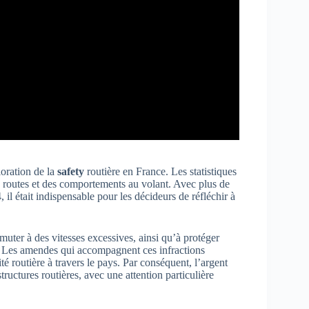
oration de la
safety
routière en France. Les statistiques
es routes et des comportements au volant. Avec plus de
il était indispensable pour les décideurs de réfléchir à
uter à des vitesses excessives, ainsi qu’à protéger
tes. Les amendes qui accompagnent ces infractions
té routière à travers le pays. Par conséquent, l’argent
tructures routières, avec une attention particulière