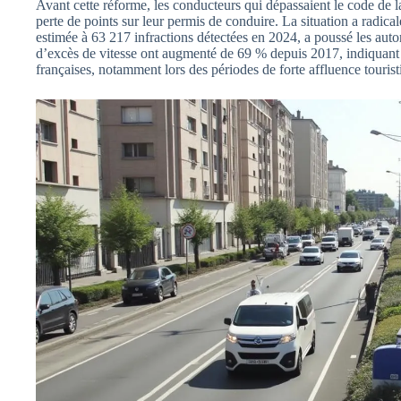
Avant cette réforme, les conducteurs qui dépassaient le code de l
perte de points sur leur permis de conduire. La situation a radic
estimée à 63 217 infractions détectées en 2024, a poussé les aut
d’excès de vitesse ont augmenté de 69 % depuis 2017, indiquant 
françaises, notamment lors des périodes de forte affluence tourist