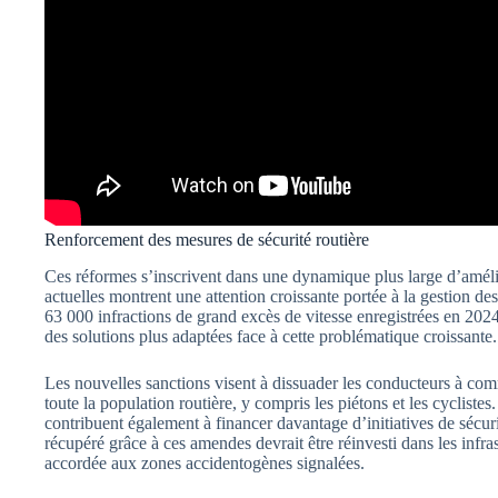
Renforcement des mesures de sécurité routière
Ces réformes s’inscrivent dans une dynamique plus large d’améli
actuelles montrent une attention croissante portée à la gestion d
63 000 infractions de grand excès de vitesse enregistrées en 2024, 
des solutions plus adaptées face à cette problématique croissante.
Les nouvelles sanctions visent à dissuader les conducteurs à comm
toute la population routière, y compris les piétons et les cyclis
contribuent également à financer davantage d’initiatives de sécuri
récupéré grâce à ces amendes devrait être réinvesti dans les infras
accordée aux zones accidentogènes signalées.