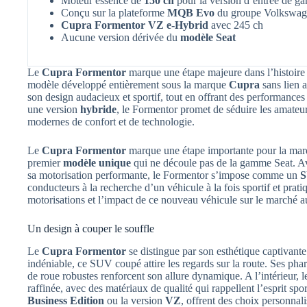
Moteur essence de
150 ch
pour la version d’entrée de 
Conçu sur la plateforme
MQB Evo
du groupe Volkswag
Cupra Formentor VZ e-Hybrid
avec 245 ch
Aucune version dérivée du
modèle Seat
Le
Cupra Formentor
marque une étape majeure dans l’histoire d
modèle développé entièrement sous la marque
Cupra
sans lien
son design audacieux et sportif, tout en offrant des performances
une version
hybride
, le Formentor promet de séduire les amateur
modernes de confort et de technologie.
Le
Cupra Formentor
marque une étape importante pour la mar
premier
modèle unique
qui ne découle pas de la gamme Seat. Av
sa motorisation performante, le Formentor s’impose comme un
S
conducteurs à la recherche d’un véhicule à la fois sportif et pratiq
motorisations et l’impact de ce nouveau véhicule sur le marché 
Un design à couper le souffle
Le
Cupra Formentor
se distingue par son esthétique captivante
indéniable, ce SUV coupé attire les regards sur la route. Ses pha
de roue robustes renforcent son allure dynamique. A l’intérieur
raffinée, avec des matériaux de qualité qui rappellent l’esprit spo
Business Edition
ou la version
VZ
, offrent des choix personnal