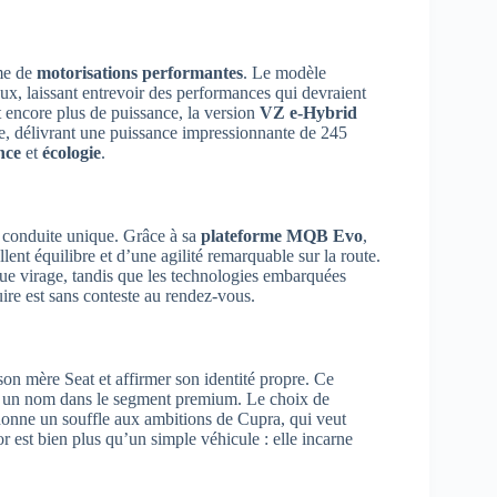
mme de
motorisations performantes
. Le modèle
, laissant entrevoir des performances qui devraient
t encore plus de puissance, la version
VZ e-Hybrid
e, délivrant une puissance impressionnante de 245
nce
et
écologie
.
e conduite unique. Grâce à sa
plateforme MQB Evo
,
nt équilibre et d’une agilité remarquable sur la route.
aque virage, tandis que les technologies embarquées
uire est sans conteste au rendez-vous.
on mère Seat et affirmer son identité propre. Ce
re un nom dans le segment premium. Le choix de
onne un souffle aux ambitions de Cupra, qui veut
est bien plus qu’un simple véhicule : elle incarne