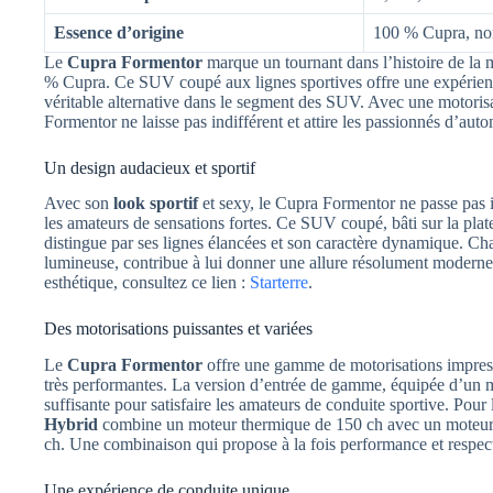
Essence d’origine
100 % Cupra, non
Le
Cupra Formentor
marque un tournant dans l’histoire de la
% Cupra. Ce SUV coupé aux lignes sportives offre une expérienc
véritable alternative dans le segment des SUV. Avec une motoris
Formentor ne laisse pas indifférent et attire les passionnés d’aut
Un design audacieux et sportif
Avec son
look sportif
et sexy, le Cupra Formentor ne passe pas 
les amateurs de sensations fortes. Ce SUV coupé, bâti sur la 
distingue par ses lignes élancées et son caractère dynamique. Chaq
lumineuse, contribue à lui donner une allure résolument moderne e
esthétique, consultez ce lien :
Starterre
.
Des motorisations puissantes et variées
Le
Cupra Formentor
offre une gamme de motorisations impress
très performantes. La version d’entrée de gamme, équipée d’un m
suffisante pour satisfaire les amateurs de conduite sportive. Pour
Hybrid
combine un moteur thermique de 150 ch avec un moteur é
ch. Une combinaison qui propose à la fois performance et respec
Une expérience de conduite unique