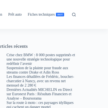
on
Prêt auto
Fiches techniques
HOT
rticles récents
Crise chez BMW : 8 000 postes supprimés et
une nouvelle stratégie technologique pour
redéfinir l’avenir
Suspension de la plainte pour fraude aux
streams contre Drake et Adin Ross
Les finances détaillées de Frédéric, boucher-
charcutier à Nancy, avec un revenu net
mensuel de 2 280 €
Dernières Actualités MICHELIN en Direct
sur Euronext Paris : Résultats Financiers et
Analyse – Boursorama
Sur la route à moto : ces paysages idylliques
qui cachent un danger mortel