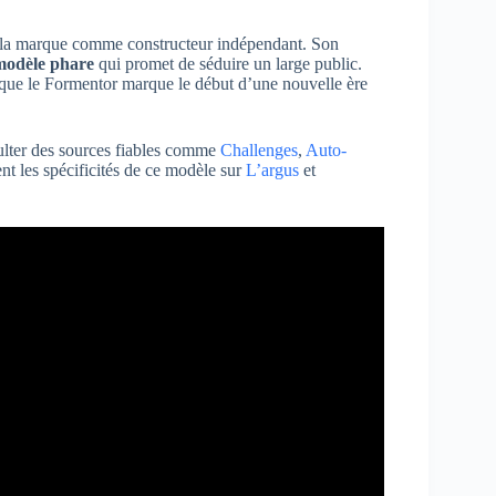
e la marque comme constructeur indépendant. Son
modèle phare
qui promet de séduire un large public.
 que le Formentor marque le début d’une nouvelle ère
sulter des sources fiables comme
Challenges
,
Auto-
nt les spécificités de ce modèle sur
L’argus
et