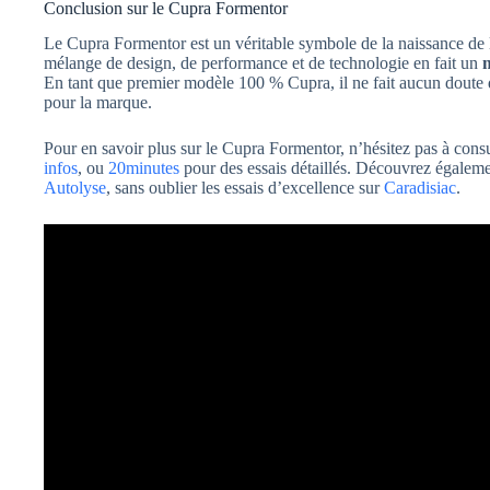
Conclusion sur le Cupra Formentor
Le Cupra Formentor est un véritable symbole de la naissance d
mélange de design, de performance et de technologie en fait un
En tant que premier modèle 100 % Cupra, il ne fait aucun doute
pour la marque.
Pour en savoir plus sur le Cupra Formentor, n’hésitez pas à con
infos
, ou
20minutes
pour des essais détaillés. Découvrez égaleme
Autolyse
, sans oublier les essais d’excellence sur
Caradisiac
.