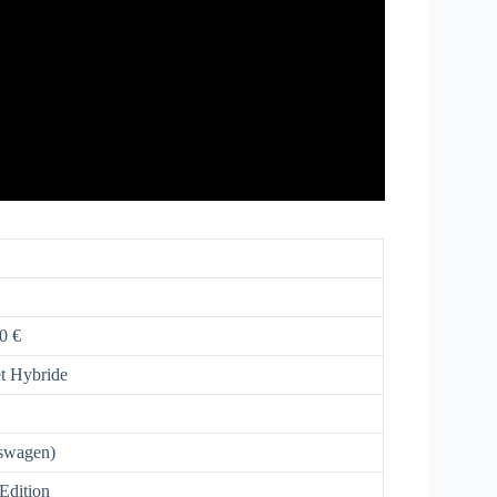
0 €
et Hybride
swagen)
Edition