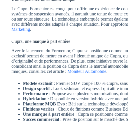
Le Cupra Formentor est conçu pour offrir une expérience de con
systèmes de suspension avancés, il garantit une tenue de route exc
ou sur route sinueuse. La technologie embarquée permet égalemen
avec différents modes adaptés à chaque situation. Pour approfondir
Marketing
.
Cupra, une marque à part entière
Avec le lancement du Formentor, Cupra se positionne comme une 
exclusif permet de mettre en avant l’identité unique de Cupra, qui
d’originalité et de performances. De plus, cette initiative ouvre 
consolidant ainsi la position de Cupra dans le marché automobile
marques, consultez cet article :
Moniteur Automobile
.
Modèle exclusif
: Premier SUV coupé 100 % Cupra, sans 
Design sportif
: Look séduisant et expressif qui attire im
Performance
: Proposé avec plusieurs motorisations, dont
Hybridation
: Disponible en version hybride avec une pui
Plateforme MQB Evo
: Bâti sur la technologie développ
Finitions variées
: Choix de finitions comme Business Edi
Une marque à part entière
: Cupra se positionne comme 
Succès commercial
: Prise de position sur le marché des