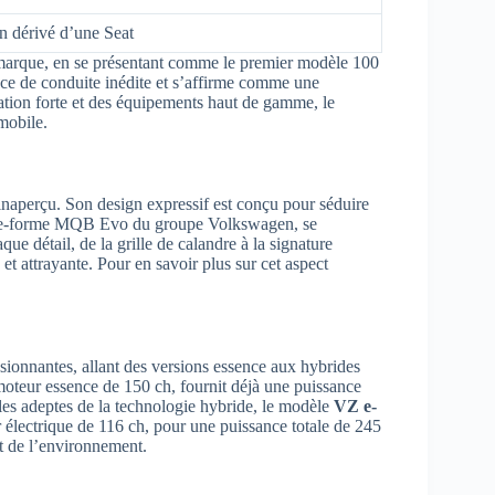
 dérivé d’une Seat
 marque, en se présentant comme le premier modèle 100
e de conduite inédite et s’affirme comme une
ation forte et des équipements haut de gamme, le
omobile.
inaperçu. Son design expressif est conçu pour séduire
plate-forme MQB Evo du groupe Volkswagen, se
ue détail, de la grille de calandre à la signature
t attrayante. Pour en savoir plus sur cet aspect
ionnantes, allant des versions essence aux hybrides
oteur essence de 150 ch, fournit déjà une puissance
 les adeptes de la technologie hybride, le modèle
VZ e-
lectrique de 116 ch, pour une puissance totale de 245
t de l’environnement.