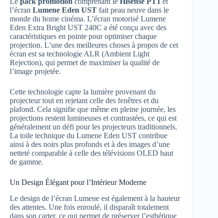
Le
pack promotion
comprenant le
Hisense PT1
et
l’écran
Lumene Eden UST
fait peau neuve dans le
monde du home cinéma. L’écran motorisé Lumene
Eden Extra Bright UST 240C a été conçu avec des
caractéristiques en pointe pour optimiser chaque
projection. L’une des meilleures choses à propos de cet
écran est sa technologie ALR (Ambient Light
Rejection), qui permet de maximiser la qualité de
l’image projetée.
Cette technologie capte la lumière provenant du
projecteur tout en rejetant celle des fenêtres et du
plafond. Cela signifie que même en pleine journée, les
projections restent lumineuses et contrastées, ce qui est
généralement un défi pour les projecteurs traditionnels.
La toile technique du Lumene Eden UST contribue
ainsi à des noirs plus profonds et à des images d’une
netteté comparable à celle des télévisions OLED haut
de gamme.
Un Design Élégant pour l’Intérieur Moderne
Le design de l’écran Lumene est également à la hauteur
des attentes. Une fois enroulé, il disparaît totalement
dans son carter, ce qui permet de préserver l’esthétique