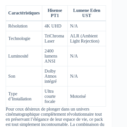
Hisense
Lumene Eden
Caractéristiques
PT1
UST
Résolution
4K UHD
N/A
TriChroma
ALR (Ambient
Technologie
Laser
Light Rejection)
2400
Luminosité
lumens
N/A
ANSI
Dolby
Son
Atmos
N/A
intégré
Ultra
Type
courte
Motorisé
d’Installation
focale
Pour ceux désireux de plonger dans un univers
cinématographique complètement révolutionnaire tout
en préservant l’élégance de leur espace de vie, ce pack
est tout simplement incontournable. La combinaison du