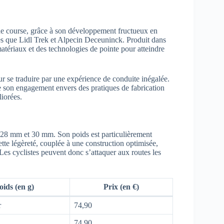
de course, grâce à son développement fructueux en
les que Lidl Trek et Alpecin Deceuninck. Produit dans
matériaux et des technologies de pointe pour atteindre
 se traduire par une expérience de conduite inégalée.
re son engagement envers des pratiques de fabrication
liorées.
 28 mm et 30 mm. Son poids est particulièrement
te légèreté, couplée à une construction optimisée,
 Les cyclistes peuvent donc s’attaquer aux routes les
oids (en g)
Prix (en €)
r
74,90
74,90