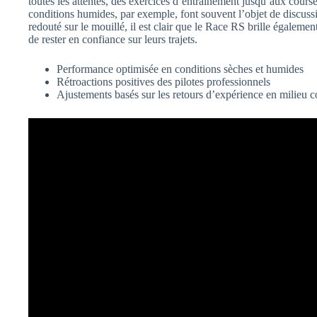
toutes les attentes, des exercices d’entraînement jusqu’aux cours
conditions humides, par exemple, font souvent l’objet de discuss
redouté sur le mouillé, il est clair que le Race RS brille égaleme
de rester en confiance sur leurs trajets.
Performance optimisée en conditions sèches et humides
Rétroactions positives des pilotes professionnels
Ajustements basés sur les retours d’expérience en milieu c