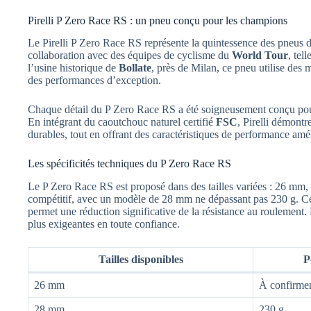
Pirelli P Zero Race RS : un pneu conçu pour les champions
Le Pirelli P Zero Race RS représente la quintessence des pneus 
collaboration avec des équipes de cyclisme du
World Tour
, tel
l’usine historique de
Bollate
, près de Milan, ce pneu utilise des 
des performances d’exception.
Chaque détail du P Zero Race RS a été soigneusement conçu pour
En intégrant du caoutchouc naturel certifié
FSC
, Pirelli démont
durables, tout en offrant des caractéristiques de performance amé
Les spécificités techniques du P Zero Race RS
Le P Zero Race RS est proposé dans des tailles variées : 26 mm,
compétitif, avec un modèle de 28 mm ne dépassant pas 230 g. Cet
permet une réduction significative de la résistance au roulement.
plus exigeantes en toute confiance.
Tailles disponibles
P
26 mm
À confirme
28 mm
230 g