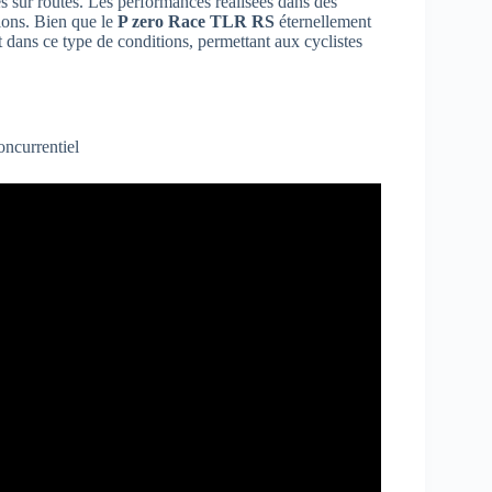
es sur routes. Les performances réalisées dans des
ions. Bien que le
P zero Race TLR RS
éternellement
nt dans ce type de conditions, permettant aux cyclistes
oncurrentiel