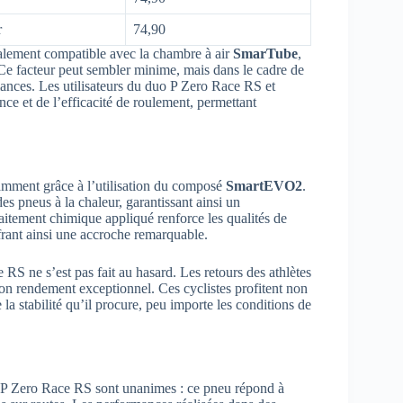
r
74,90
otalement compatible avec la chambre à air
SmarTube
,
 Ce facteur peut sembler minime, mais dans le cadre de
nces. Les utilisateurs du duo P Zero Race RS et
ce et de l’efficacité de roulement, permettant
tamment grâce à l’utilisation du composé
SmartEVO2
.
es pneus à la chaleur, garantissant ainsi un
aitement chimique appliqué renforce les qualités de
frant ainsi une accroche remarquable.
RS ne s’est pas fait au hasard. Les retours des athlètes
 son rendement exceptionnel. Ces cyclistes profitent non
 la stabilité qu’il procure, peu importe les conditions de
du P Zero Race RS sont unanimes : ce pneu répond à