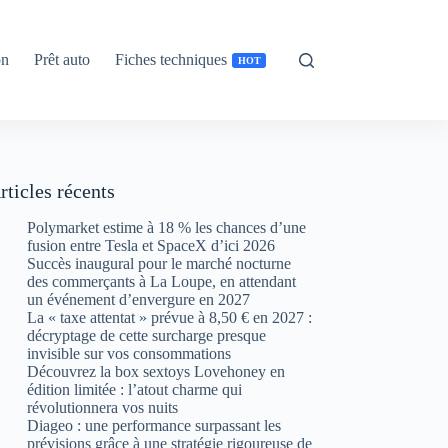
on
Prêt auto
Fiches techniques
HOT
rticles récents
Polymarket estime à 18 % les chances d’une
fusion entre Tesla et SpaceX d’ici 2026
Succès inaugural pour le marché nocturne
des commerçants à La Loupe, en attendant
un événement d’envergure en 2027
La « taxe attentat » prévue à 8,50 € en 2027 :
décryptage de cette surcharge presque
invisible sur vos consommations
Découvrez la box sextoys Lovehoney en
édition limitée : l’atout charme qui
révolutionnera vos nuits
Diageo : une performance surpassant les
prévisions grâce à une stratégie rigoureuse de