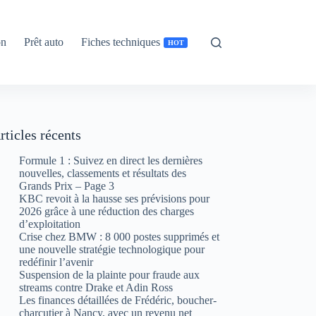
on
Prêt auto
Fiches techniques
HOT
rticles récents
Formule 1 : Suivez en direct les dernières
nouvelles, classements et résultats des
Grands Prix – Page 3
KBC revoit à la hausse ses prévisions pour
2026 grâce à une réduction des charges
d’exploitation
Crise chez BMW : 8 000 postes supprimés et
une nouvelle stratégie technologique pour
redéfinir l’avenir
Suspension de la plainte pour fraude aux
streams contre Drake et Adin Ross
Les finances détaillées de Frédéric, boucher-
charcutier à Nancy, avec un revenu net