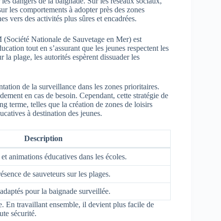
r les dangers de la baignade. Sur les réseaux sociaux,
 sur les comportements à adopter près des zones
nes vers des activités plus sûres et encadrées.
 (Société Nationale de Sauvetage en Mer) est
ucation tout en s’assurant que les jeunes respectent les
r la plage, les autorités espèrent dissuader les
tation de la surveillance dans les zones prioritaires.
idement en cas de besoin. Cependant, cette stratégie de
 terme, telles que la création de zones de loisirs
ucatives à destination des jeunes.
Description
 et animations éducatives dans les écoles.
résence de sauveteurs sur les plages.
aptés pour la baignade surveillée.
. En travaillant ensemble, il devient plus facile de
te sécurité.