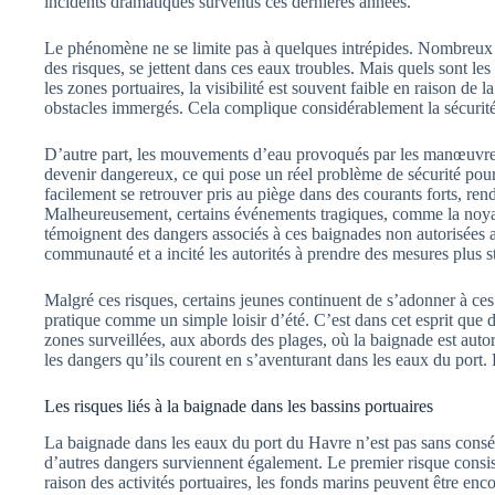
incidents dramatiques survenus ces dernières années.
Le phénomène ne se limite pas à quelques intrépides. Nombreux s
des risques, se jettent dans ces eaux troubles. Mais quels sont l
les zones portuaires, la visibilité est souvent faible en raison de 
obstacles immergés. Cela complique considérablement la sécurité
D’autre part, les mouvements d’eau provoqués par les manœuvres
devenir dangereux, ce qui pose un réel problème de sécurité pou
facilement se retrouver pris au piège dans des courants forts, ren
Malheureusement, certains événements tragiques, comme la noya
témoignent des dangers associés à ces baignades non autorisées
communauté et a incité les autorités à prendre des mesures plus st
Malgré ces risques, certains jeunes continuent de s’adonner à ces 
pratique comme un simple loisir d’été. C’est dans cet esprit que 
zones surveillées, aux abords des plages, où la baignade est autor
les dangers qu’ils courent en s’aventurant dans les eaux du port. L
Les risques liés à la baignade dans les bassins portuaires
La baignade dans les eaux du port du Havre n’est pas sans cons
d’autres dangers surviennent également. Le premier risque consist
raison des activités portuaires, les fonds marins peuvent être enc