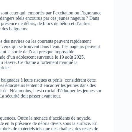
ont ceux qui, emportés par l’excitation ou l’ignorance
es dangers réels encourus par ces jeunes nageurs ? Dans
la présence de débris, de blocs de béton et d’autres
 des baigneurs.
 des navires ou les courants peuvent rapidement
r ceux qui se trouvent dans l’eau. Les nageurs peuvent
dant la sortie de l’eau presque impossible.
de d’un adolescent survenue le 19 août 2025,
 au Havre. Ce drame a fortement marqué la
rictes.
baignades à leurs risques et périls, considérant cette
des éducateurs tentent d’encadrer les jeunes dans des
isée. Néanmoins, il est crucial d’éduquer les jeunes sur
a sécurité doit passer avant tout.
équences. Outre la menace d’accidents de noyade,
e en la présence de débris divers sous la surface. En
ombrés de matériels tels que des chaînes, des restes de