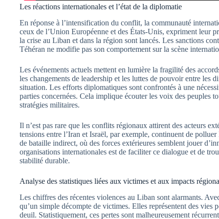
Les réactions internationales et l’état de la diplomatie
En réponse à l’intensification du conflit, la communauté intern
ceux de l’Union Européenne et des États-Unis, expriment leur p
la crise au Liban et dans la région sont lancés. Les sanctions contr
Téhéran ne modifie pas son comportement sur la scène internatio
Les événements actuels mettent en lumière la fragilité des accord
les changements de leadership et les luttes de pouvoir entre les d
situation. Les efforts diplomatiques sont confrontés à une nécessi
parties concernées. Cela implique écouter les voix des peuples t
stratégies militaires.
Il n’est pas rare que les conflits régionaux attirent des acteurs ex
tensions entre l’Iran et Israël, par exemple, continuent de poll
de bataille indirect, où des forces extérieures semblent jouer d’i
organisations internationales est de faciliter ce dialogue et de tr
stabilité durable.
Analyse des statistiques liées aux victimes et aux impacts région
Les chiffres des récentes violences au Liban sont alarmants. Avec
qu’un simple décompte de victimes. Elles représentent des vies 
deuil. Statistiquement, ces pertes sont malheureusement récurrent