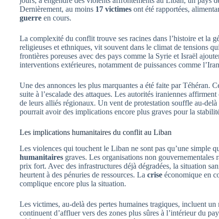
jours, a engendré des violents affrontements au Liban, un pays dé
Dernièrement, au moins
17 victimes
ont été rapportées, alimentan
guerre
en cours.
La complexité du conflit trouve ses racines dans l’histoire et la 
religieuses et ethniques, vit souvent dans le climat de tensions q
frontières poreuses avec des pays comme la Syrie et Israël ajouten
interventions extérieures, notamment de puissances comme l’Iran,
Une des annonces les plus marquantes a été faite par Téhéran. Ce
suite à l’escalade des attaques. Les autorités iraniennes affirment
de leurs alliés régionaux. Un vent de protestation souffle au-delà 
pourrait avoir des implications encore plus graves pour la stabilit
Les implications humanitaires du conflit au Liban
Les violences qui touchent le Liban ne sont pas qu’une simple que
humanitaires
graves. Les organisations non gouvernementales ra
prix fort. Avec des infrastructures déjà dégradées, la situation s
heurtent à des pénuries de ressources. La
crise
économique en cou
complique encore plus la situation.
Les victimes, au-delà des pertes humaines tragiques, incluent un
continuent d’affluer vers des zones plus sûres à l’intérieur du pay