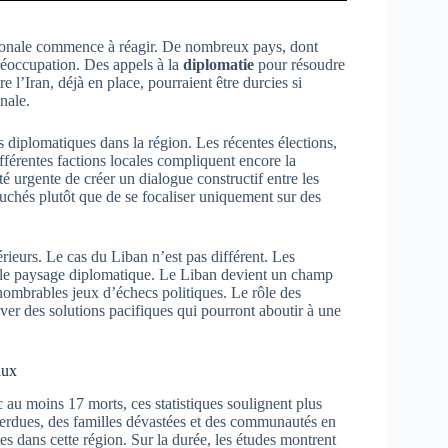
ationale commence à réagir. De nombreux pays, dont
réoccupation. Des appels à la
diplomatie
pour résoudre
e l’Iran, déjà en place, pourraient être durcies si
nale.
s diplomatiques dans la région. Les récentes élections,
ifférentes factions locales compliquent encore la
té urgente de créer un dialogue constructif entre les
ouchés plutôt que de se focaliser uniquement sur des
térieurs. Le cas du Liban n’est pas différent. Les
uer le paysage diplomatique. Le Liban devient un champ
nnombrables jeux d’échecs politiques. Le rôle des
ouver des solutions pacifiques qui pourront aboutir à une
aux
 au moins 17 morts, ces statistiques soulignent plus
perdues, des familles dévastées et des communautés en
es dans cette région. Sur la durée, les études montrent