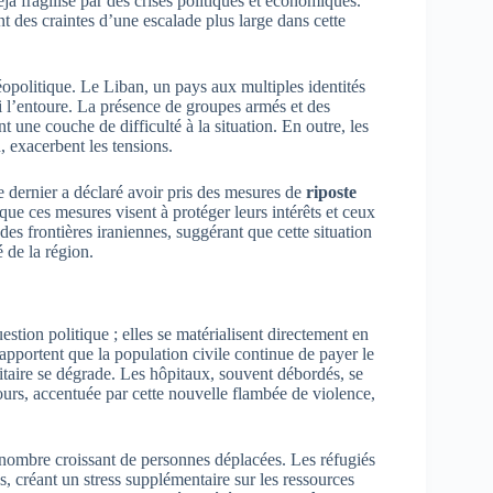
jà fragilisé par des crises politiques et économiques.
t des craintes d’une escalade plus large dans cette
géopolitique. Le Liban, un pays aux multiples identités
ui l’entoure. La présence de groupes armés et des
t une couche de difficulté à la situation. En outre, les
 exacerbent les tensions.
 dernier a déclaré avoir pris des mesures de
riposte
 que ces mesures visent à protéger leurs intérêts et ceux
des frontières iraniennes, suggérant que cette situation
é de la région.
stion politique ; elles se matérialisent directement en
pportent que la population civile continue de payer le
anitaire se dégrade. Les hôpitaux, souvent débordés, se
rs, accentuée par cette nouvelle flambée de violence,
 nombre croissant de personnes déplacées. Les réfugiés
s, créant un stress supplémentaire sur les ressources