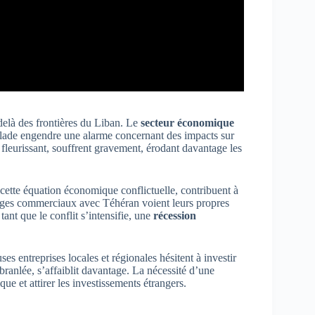
elà des frontières du Liban. Le
secteur économique
scalade engendre une alarme concernant des impacts sur
 fleurissant, souffrent gravement, érodant davantage les
cette équation économique conflictuelle, contribuent à
anges commerciaux avec Téhéran voient leurs propres
tant que le conflit s’intensifie, une
récession
entreprises locales et régionales hésitent à investir
branlée, s’affaiblit davantage. La nécessité d’une
ue et attirer les investissements étrangers.