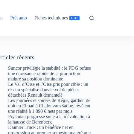
on
Prêt auto
Fiches techniques
HOT
rticles récents
Suncor privilégie la stabilité : le PDG refuse
une croissance rapide de la production
malgré sa position dominante
Le Val-d’Oise et l’Oise pris pour cible : un
réseau spécialisé dans le vol de pièces
détachées Renault démantelé
Les journées et soirées de Régis, gardien de
nuit en Ehpad à Chalon-sur-Saône, révèlent
une réalité à 1 890 € nets par mois
Prysmian progresse suite à la réévaluation à
la hausse de Berenberg
Daimler Truck : un bénéfice net en
progression au premier semestre malgré une