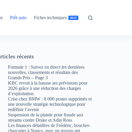
on
Prêt auto
Fiches techniques
HOT
rticles récents
Formule 1 : Suivez en direct les dernières
nouvelles, classements et résultats des
Grands Prix – Page 3
KBC revoit à la hausse ses prévisions pour
2026 grâce à une réduction des charges
d’exploitation
Crise chez BMW : 8 000 postes supprimés et
une nouvelle stratégie technologique pour
redéfinir l’avenir
Suspension de la plainte pour fraude aux
streams contre Drake et Adin Ross
Les finances détaillées de Frédéric, boucher-
charcutier à Nancy, avec un revenu net