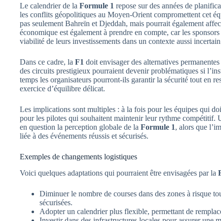
Le calendrier de la
Formule 1
repose sur des années de planificat
les conflits géopolitiques au Moyen-Orient compromettent cet équi
pas seulement Bahreïn et Djeddah, mais pourrait également affecte
économique est également à prendre en compte, car les sponsors 
viabilité de leurs investissements dans un contexte aussi incertain
Dans ce cadre, la
F1
doit envisager des alternatives permanentes
des circuits prestigieux pourraient devenir problématiques si l’in
temps les organisateurs pourront-ils garantir la sécurité tout en re
exercice d’équilibre délicat.
Les implications sont multiples : à la fois pour les équipes qui doi
pour les pilotes qui souhaitent maintenir leur rythme compétitif.
en question la perception globale de la
Formule 1
, alors que l’
liée à des événements réussis et sécurisés.
Exemples de changements logistiques
Voici quelques adaptations qui pourraient être envisagées par la
Diminuer le nombre de courses dans des zones à risque to
sécurisées.
Adopter un calendrier plus flexible, permettant de remplacer
Investir dans des infrastructures locales pour assurer une 