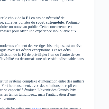
cer le choix de la
F1
en cas de nécessité de
e, attire les puristes du
sport automobile
. Portimão,
éduire un nouveau public. Cette concurrence est
urpasser pour offrir une expérience inoubliable aux
 modernes côtoient des vestiges historiques, est un rêve
gue avec ses décors exceptionnels et ses défis
 décision de la
F1
de privilégier l’un ou l’autre de ces
lexibilité est désormais une nécessité indiscutable dans
st un système complexe d’interaction entre des milliers
. Fort heureusement, avec des solutions de repli en
e sa capacité à évoluer. L’avenir des Grands Prix
ns les temps tumultueux, mais l’anticipation d’une
e aventure.
pécialisées telles que
ce site
peut apporter des aperçus