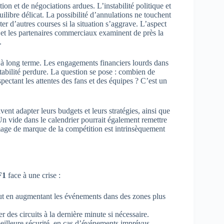
ion et de négociations ardues. L’instabilité politique et
libre délicat. La possibilité d’annulations ne touchent
r d’autres courses si la situation s’aggrave. L’aspect
et les partenaires commerciaux examinent de près la
.
 à long terme. Les engagements financiers lourds dans
stabilité perdure. La question se pose : combien de
spectant les attentes des fans et des équipes ? C’est un
vent adapter leurs budgets et leurs stratégies, ainsi que
 Un vide dans le calendrier pourrait également remettre
image de marque de la compétition est intrinsèquement
F1
face à une crise :
ut en augmentant les événements dans des zones plus
 des circuits à la dernière minute si nécessaire.
meilleure sécurité, en cas d’événements imprévus.