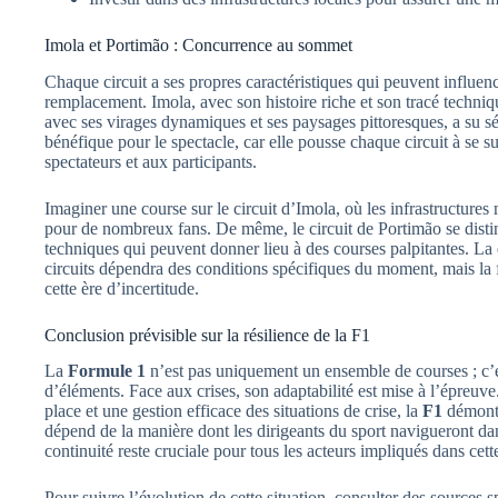
Imola et Portimão : Concurrence au sommet
Chaque circuit a ses propres caractéristiques qui peuvent influen
remplacement. Imola, avec son histoire riche et son tracé techniqu
avec ses virages dynamiques et ses paysages pittoresques, a su s
bénéfique pour le spectacle, car elle pousse chaque circuit à se s
spectateurs et aux participants.
Imaginer une course sur le circuit d’Imola, où les infrastructures
pour de nombreux fans. De même, le circuit de Portimão se distin
techniques qui peuvent donner lieu à des courses palpitantes. La
circuits dépendra des conditions spécifiques du moment, mais la f
cette ère d’incertitude.
Conclusion prévisible sur la résilience de la F1
La
Formule 1
n’est pas uniquement un ensemble de courses ; c’e
d’éléments. Face aux crises, son adaptabilité est mise à l’épreuve
place et une gestion efficace des situations de crise, la
F1
démontr
dépend de la manière dont les dirigeants du sport navigueront da
continuité reste cruciale pour tous les acteurs impliqués dans cett
Pour suivre l’évolution de cette situation, consulter des sources s