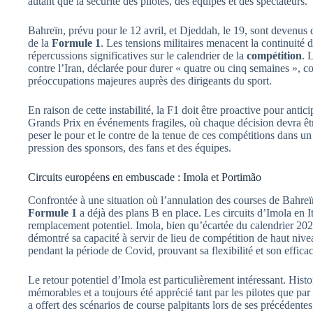
autant que la sécurité des pilotes, des équipes et des spectateurs.
Bahreïn, prévu pour le 12 avril, et Djeddah, le 19, sont devenus d
de la
Formule 1
. Les tensions militaires menacent la continuité 
répercussions significatives sur le calendrier de la
compétition
. 
contre l’Iran, déclarée pour durer « quatre ou cinq semaines », c
préoccupations majeures auprès des dirigeants du sport.
En raison de cette instabilité, la F1 doit être proactive pour anti
Grands Prix en événements fragiles, où chaque décision devra êt
peser le pour et le contre de la tenue de ces compétitions dans u
pression des sponsors, des fans et des équipes.
Circuits européens en embuscade : Imola et Portimão
Confrontée à une situation où l’annulation des courses de Bahreï
Formule 1
a déjà des plans B en place. Les circuits d’Imola en I
remplacement potentiel. Imola, bien qu’écartée du calendrier 20
démontré sa capacité à servir de lieu de compétition de haut nivea
pendant la période de Covid, prouvant sa flexibilité et son efficac
Le retour potentiel d’Imola est particulièrement intéressant. His
mémorables et a toujours été apprécié tant par les pilotes que par 
a offert des scénarios de course palpitants lors de ses précédentes 