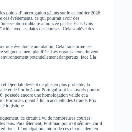
es points d’interrogation géants sur le calendrier 2026
de ces événements, ce qui pourrait avoir des
L’intervention militaire annoncée par les États-Unis
oïncide avec les dates des courses. Cela soulève des
ciper une éventuelle annulation. Cela transforme les
re soigneusement planifiée. Les organisateurs doivent
n environnement potentiellement dangereux, face à la
n et Djeddah devient de plus en plus probable, la
talie et de Portimão au Portugal sont les favoris pour un
26, possède encore une homologation valide et a
u. Portimão, quant à lui, a accueilli des Grands Prix
ité logistique.
toriquement, ce circuit a vu de nombreuses courses
les fans. Parallèlement, Portimão pourrait séduire, car il
éditions. L’anticipation autour de ces circuits tient en