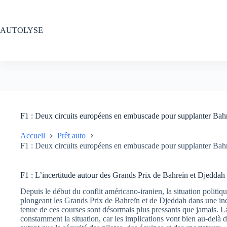
Passer
au
contenu
AUTOLYSE
F1 : Deux circuits européens en embuscade pour supplanter Bahr
Accueil
Prêt auto
F1 : Deux circuits européens en embuscade pour supplanter Bahr
F1 : L’incertitude autour des Grands Prix de Bahreïn et Djeddah
Depuis le début du conflit américano-iranien, la situation politi
plongeant les Grands Prix de Bahreïn et de Djeddah dans une incer
tenue de ces courses sont désormais plus pressants que jamais. La
constamment la situation, car les implications vont bien au-delà d