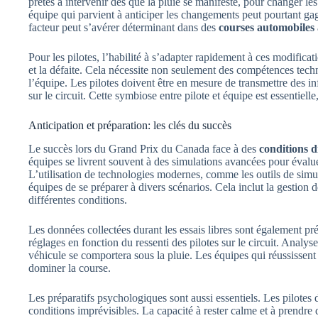
prêtes à intervenir dès que la pluie se manifeste, pour changer l
équipe qui parvient à anticiper les changements peut pourtant gag
facteur peut s’avérer déterminant dans des
courses automobiles
Pour les pilotes, l’habilité à s’adapter rapidement à ces modificati
et la défaite. Cela nécessite non seulement des compétences tec
l’équipe. Les pilotes doivent être en mesure de transmettre des i
sur le circuit. Cette symbiose entre pilote et équipe est essentiell
Anticipation et préparation: les clés du succès
Le succès lors du Grand Prix du Canada face à des
conditions di
équipes se livrent souvent à des simulations avancées pour évaluer
L’utilisation de technologies modernes, comme les outils de sim
équipes de se préparer à divers scénarios. Cela inclut la gestion
différentes conditions.
Les données collectées durant les essais libres sont également pré
réglages en fonction du ressenti des pilotes sur le circuit. Analy
véhicule se comportera sous la pluie. Les équipes qui réussissent 
dominer la course.
Les préparatifs psychologiques sont aussi essentiels. Les pilotes 
conditions imprévisibles. La capacité à rester calme et à prendre d