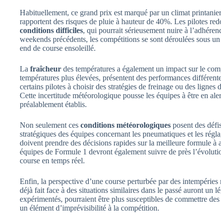
Habituellement, ce grand prix est marqué par un climat printanie
rapportent des risques de pluie à hauteur de 40%. Les pilotes re
conditions difficiles
, qui pourrait sérieusement nuire à l’adhére
weekends précédents, les compétitions se sont déroulées sous un c
end de course ensoleillé.
La
fraîcheur
des températures a également un impact sur le com
températures plus élevées, présentent des performances différent
certains pilotes à choisir des stratégies de freinage ou des ligne
Cette incertitude météorologique pousse les équipes à être en al
préalablement établis.
Non seulement ces
conditions météorologiques
posent des défis 
stratégiques des équipes concernant les pneumatiques et les réglag
doivent prendre des décisions rapides sur la meilleure formule à
équipes de Formule 1 devront également suivre de près l’évolutio
course en temps réel.
Enfin, la perspective d’une course perturbée par des intempéries 
déjà fait face à des situations similaires dans le passé auront un l
expérimentés, pourraient être plus susceptibles de commettre des
un élément d’imprévisibilité à la compétition.