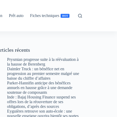
on
Prêt auto
Fiches techniques
HOT
rticles récents
Prysmian progresse suite à la réévaluation à
la hausse de Berenberg
Daimler Truck : un bénéfice net en
progression au premier semestre malgré une
baisse du chiffre d’affaires
Parker-Hannifin anticipe des bénéfices
annuels en hausse grâce à une demande
soutenue de composants
Inde : Bajaj Housing Finance suspend ses
offres lors de la réouverture de ses
obligations, d’après des sources
Eyguières retrouve son auto-école : une
nouvelle enseigne ouvrira bientôt ses portes