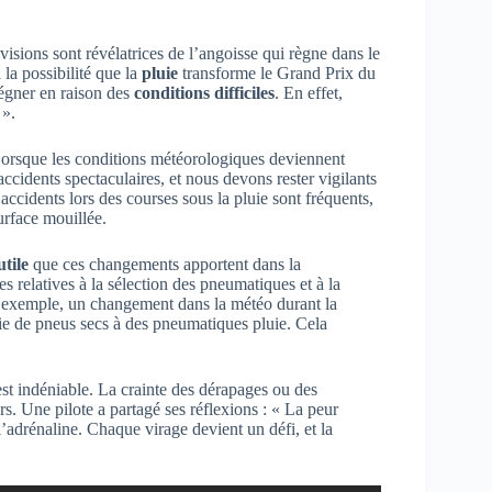
évisions sont révélatrices de l’angoisse qui règne dans le
la possibilité que la
pluie
transforme le Grand Prix du
égner en raison des
conditions difficiles
. En effet,
 ».
 Lorsque les conditions météorologiques deviennent
cidents spectaculaires, et nous devons rester vigilants
accidents lors des courses sous la pluie sont fréquents,
urface mouillée.
utile
que ces changements apportent dans la
es relatives à la sélection des pneumatiques et à la
ar exemple, un changement dans la météo durant la
ie de pneus secs à des pneumatiques pluie. Cela
 est indéniable. La crainte des dérapages ou des
rs. Une pilote a partagé ses réflexions : « La peur
 l’adrénaline. Chaque virage devient un défi, et la