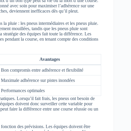
oix d’un bon type peut sa vie ou la mort d’une course.
ctionné avec soin pour maximiser l’adhérence sur une
ches, deviennent inefficaces dès qu’il pleut.
 la pluie : les pneus intermédiaires et les pneus pluie.
rement mouillées, tandis que les pneus pluie sont
stratégie des équipes fait toute la différence. Les
s pendant la course, en tenant compte des conditions
Avantages
Bon compromis entre adhérence et flexibilité
Maximale adhérence sur pistes inondées
Performances optimales
atiques. Lorsqu’il fait frais, les pneus ont besoin de
équipes doivent donc surveiller cette variable pour
peut faire la différence entre une course réussie ou un
 fonction des prévisions. Les équipes doivent être