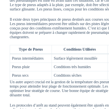
des pneumatiques est mise en avant dans ces situations, car le ch
Le type de pneus adaptés à la pluie, par exemple, doit être séle
surface glissante. Les pneus lisses, conçus pour les conditions sè
Il existe deux types principaux de pneus destinés aux courses sous
Les pneus intermédiaires peuvent être utilisés sur des pistes légè
conçus pour des conditions extrêmement humides. C’est ici que la 
équipes doivent se préparer à changer rapidement de pneumatique
changeantes.
Type de Pneus
Conditions Utilisées
Pneus intermédiaires
Surface légèrement mouillée
Pneus pluie
Conditions très humides
Pneus secs
Conditions sèches
Un autre aspect crucial est la gestion de la température des pneum
temps pour atteindre leur plage de fonctionnement optimale. Les 
optimiser leur stratégie de course. Une bonne équipe de stratégie 
désastre total.
Les protocoles d’arrêt au stand peuvent également être ajustés en