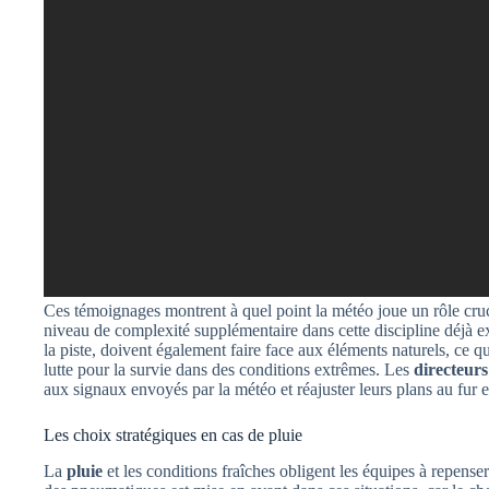
Ces témoignages montrent à quel point la météo joue un rôle cru
niveau de complexité supplémentaire dans cette discipline déjà ex
la piste, doivent également faire face aux éléments naturels, ce q
lutte pour la survie dans des conditions extrêmes. Les
directeurs
aux signaux envoyés par la météo et réajuster leurs plans au fur e
Les choix stratégiques en cas de pluie
La
pluie
et les conditions fraîches obligent les équipes à repense