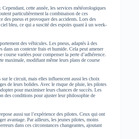
r. Cependant, cette année, les services météorologiques
doutent particulièrement la combinaison de ces
nce des pneus et provoquer des accidents. Lors des
iel bleu, ce qui a suscité des espoirs quant à un week-
portement des véhicules. Les pneus, adaptés à des
es dans un contexte frais et humide. Cela peut amener
s de course variées pour compenser la perte d’adhérence.
erte maximale, modifiant même leurs plans de course
sur le circuit, mais elles influencent aussi les choix
es de leurs bolides. Avec le risque de pluie, les pilotes
 adopter pour maximiser leurs chances de succès. Les
n des conditions pour ajuster leur philosophie de
repose aussi sur l’expérience des pilotes. Ceux qui ont
éger avantage. Par ailleurs, les jeunes pilotes, moins
 erreurs dans ces circonstances changeantes, ajoutant