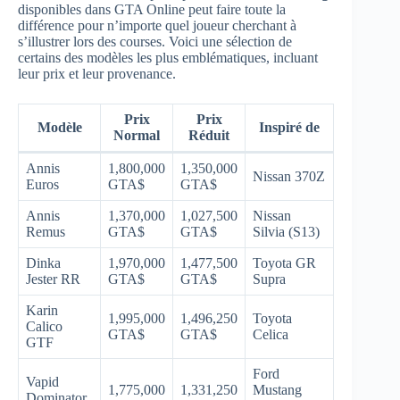
disponibles dans GTA Online peut faire toute la
différence pour n’importe quel joueur cherchant à
s’illustrer lors des courses. Voici une sélection de
certains des modèles les plus emblématiques, incluant
leur prix et leur provenance.
Prix
Prix
Modèle
Inspiré de
Normal
Réduit
Annis
1,800,000
1,350,000
Nissan 370Z
Euros
GTA$
GTA$
Annis
1,370,000
1,027,500
Nissan
Remus
GTA$
GTA$
Silvia (S13)
Dinka
1,970,000
1,477,500
Toyota GR
Jester RR
GTA$
GTA$
Supra
Karin
1,995,000
1,496,250
Toyota
Calico
GTA$
GTA$
Celica
GTF
Ford
Vapid
1,775,000
1,331,250
Mustang
Dominator