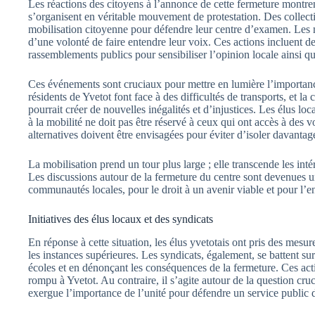
Les réactions des citoyens à l’annonce de cette fermeture montren
s’organisent en véritable mouvement de protestation. Des collecti
mobilisation citoyenne pour défendre leur centre d’examen. Les ma
d’une volonté de faire entendre leur voix. Ces actions incluent de
rassemblements publics pour sensibiliser l’opinion locale ainsi qu
Ces événements sont cruciaux pour mettre en lumière l’importance 
résidents de Yvetot font face à des difficultés de transports, et l
pourrait créer de nouvelles inégalités et d’injustices. Les élus lo
à la mobilité ne doit pas être réservé à ceux qui ont accès à des 
alternatives doivent être envisagées pour éviter d’isoler davantage
La mobilisation prend un tour plus large ; elle transcende les inté
Les discussions autour de la fermeture du centre sont devenues un
communautés locales, pour le droit à un avenir viable et pour l’e
Initiatives des élus locaux et des syndicats
En réponse à cette situation, les élus yvetotais ont pris des mesur
les instances supérieures. Les syndicats, également, se battent sur
écoles et en dénonçant les conséquences de la fermeture. Ces acti
rompu à Yvetot. Au contraire, il s’agite autour de la question cru
exergue l’importance de l’unité pour défendre un service public d