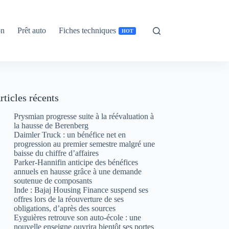
on
Prêt auto
Fiches techniques
HOT
rticles récents
Prysmian progresse suite à la réévaluation à
la hausse de Berenberg
Daimler Truck : un bénéfice net en
progression au premier semestre malgré une
baisse du chiffre d’affaires
Parker-Hannifin anticipe des bénéfices
annuels en hausse grâce à une demande
soutenue de composants
Inde : Bajaj Housing Finance suspend ses
offres lors de la réouverture de ses
obligations, d’après des sources
Eyguières retrouve son auto-école : une
nouvelle enseigne ouvrira bientôt ses portes