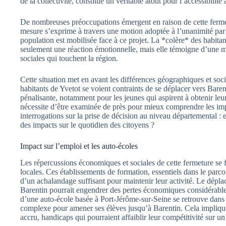
de la collectivité, constitue un véritable atout pour l’accessibilité 
De nombreuses préoccupations émergent en raison de cette ferme
mesure s’exprime à travers une motion adoptée à l’unanimité par l
population est mobilisée face à ce projet. La *colère* des habitan
seulement une réaction émotionnelle, mais elle témoigne d’une mis
sociales qui touchent la région.
Cette situation met en avant les différences géographiques et soci
habitants de Yvetot se voient contraints de se déplacer vers Bare
pénalisante, notamment pour les jeunes qui aspirent à obtenir le
nécessite d’être examinée de près pour mieux comprendre les imp
interrogations sur la prise de décision au niveau départemental : 
des impacts sur le quotidien des citoyens ?
Impact sur l’emploi et les auto-écoles
Les répercussions économiques et sociales de cette fermeture se 
locales. Ces établissements de formation, essentiels dans le par
d’un achalandage suffisant pour maintenir leur activité. Le dépl
Barentin pourrait engendrer des pertes économiques considérable
d’une auto-école basée à Port-Jérôme-sur-Seine se retrouve dans 
complexe pour amener ses élèves jusqu’à Barentin. Cela implique
accru, handicaps qui pourraient affaiblir leur compétitivité sur u