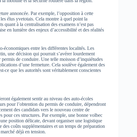
à la mobilité et la sécurité routière dans la région.
ture annoncée. Par exemple, l’opposition à cette
es élus yvetotais. Cela montre à quel point la
ts quant à la centralisation des examens n’est pas
e en lumière des enjeux d’accessibilité et des réalités
o-économiques entre les différentes localités. Les
ntin, une décision qui pourrait s’avérer lourdement
ur permis de conduire. Une telle moisson d’inquiétudes
lications d’une fermeture. Cela soulève également des
est-ce que les autorités sont véritablement conscientes
feront également sentir au niveau des auto-écoles
cours pour l’obtention du permis de conduire, dépendront
acement des candidats vers le nouveau centre de
s pour ces structures. Par exemple, une bonne volbec
une position délicate, devant organiser une logistique
 des coûts supplémentaires et un temps de préparation
n marché déjà en tension.