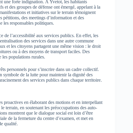
t une forte indignation. À Yvetot, les habitants
fs et des groupes de défense ont émergé, appelant à la
nifestations et initiatives sur le terrain témoignent
s pétitions, des meetings d’information et des
e les responsables politiques.
de l’accessibilité aux services publics. En effet, les
a centralisation des services dans une autre commune
caux et les citoyens partagent une même vision : le droit
voitures ou à des moyens de transport faciles. Des
 les populations rurales.
rêts personnels pour s’inscrire dans un cadre collectif.
 symbole de la lutte pour maintenir la dignité des
nracinement des services publics dans chaque territoire.
es proactives en élaborant des motions et en interpellant
 le terrain, en soutenant les préoccupations des auto-
ons montrent que le dialogue social est loin d’être
ciale de la fermeture du centre d’examen, et met en
e qualité.