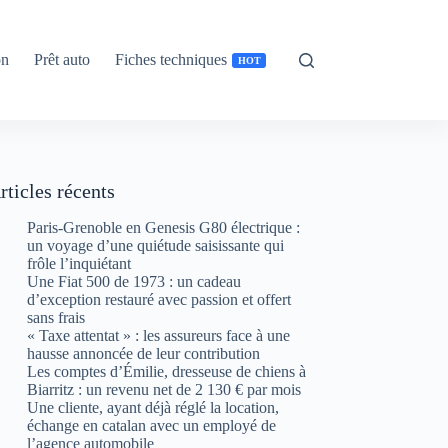
on
Prêt auto
Fiches techniques
HOT
rticles récents
Paris-Grenoble en Genesis G80 électrique :
un voyage d’une quiétude saisissante qui
frôle l’inquiétant
Une Fiat 500 de 1973 : un cadeau
d’exception restauré avec passion et offert
sans frais
« Taxe attentat » : les assureurs face à une
hausse annoncée de leur contribution
Les comptes d’Émilie, dresseuse de chiens à
Biarritz : un revenu net de 2 130 € par mois
Une cliente, ayant déjà réglé la location,
échange en catalan avec un employé de
l’agence automobile