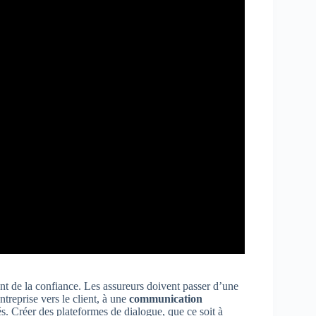
t de la confiance. Les assureurs doivent passer d’une
ntreprise vers le client, à une
communication
és. Créer des plateformes de dialogue, que ce soit à