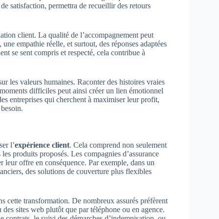
e satisfaction, permettra de recueillir des retours
elation client. La qualité de l’accompagnement peut
 une empathie réelle, et surtout, des réponses adaptées
ent se sent compris et respecté, cela contribue à
r les valeurs humaines. Raconter des histoires vraies
oments difficiles peut ainsi créer un lien émotionnel
es entreprises qui cherchent à maximiser leur profit,
 besoin.
er l’
expérience client
. Cela comprend non seulement
ns les produits proposés. Les compagnies d’assurance
pter leur offre en conséquence. Par exemple, dans un
anciers, des solutions de couverture plus flexibles
ns cette transformation. De nombreux assurés préfèrent
u des sites web plutôt que par téléphone ou en agence.
de contrats, le suivi des démarches d’indemnisation, ou