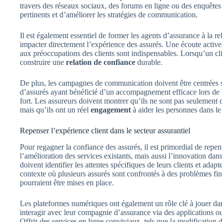
travers des réseaux sociaux, des forums en ligne ou des enquêtes d
pertinents et d’améliorer les stratégies de communication.
Il est également essentiel de former les agents d’assurance à la r
impacter directement l’expérience des assurés. Une écoute active,
aux préoccupations des clients sont indispensables. Lorsqu’un cli
construire une
relation de confiance
durable.
De plus, les campagnes de communication doivent être centrées su
d’assurés ayant bénéficié d’un accompagnement efficace lors de m
fort. Les assureurs doivent montrer qu’ils ne sont pas seulement d
mais qu’ils ont un réel
engagement
à aider les personnes dans le
Repenser l’expérience client dans le secteur assurantiel
Pour regagner la confiance des assurés, il est primordial de repens
l’amélioration des services existants, mais aussi l’innovation da
doivent identifier les attentes spécifiques de leurs clients et ada
contexte où plusieurs assurés sont confrontés à des problèmes fin
pourraient être mises en place.
Les plateformes numériques ont également un rôle clé à jouer da
interagir avec leur compagnie d’assurance via des applications o
Offrir des services en ligne conviviaux, tels que la modification 