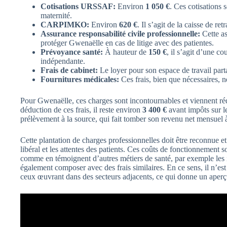
Cotisations URSSAF:
Environ
1 050 €
. Ces cotisations 
maternité.
CARPIMKO:
Environ
620 €
. Il s’agit de la caisse de ret
Assurance responsabilité civile professionnelle:
Cette as
protéger Gwenaëlle en cas de litige avec des patientes.
Prévoyance santé:
À hauteur de
150 €
, il s’agit d’une co
indépendante.
Frais de cabinet:
Le loyer pour son espace de travail par
Fournitures médicales:
Ces frais, bien que nécessaires, 
Pour Gwenaëlle, ces charges sont incontournables et viennent ré
déduction de ces frais, il reste environ
3 400 €
avant impôts sur l
prélèvement à la source, qui fait tomber son revenu net mensuel
Cette plantation de charges professionnelles doit être reconnue et 
libéral et les attentes des patients. Ces coûts de fonctionnement 
comme en témoignent d’autres métiers de santé, par exemple les 
également composer avec des frais similaires. En ce sens, il n’est 
ceux œuvrant dans des secteurs adjacents, ce qui donne un aperçu