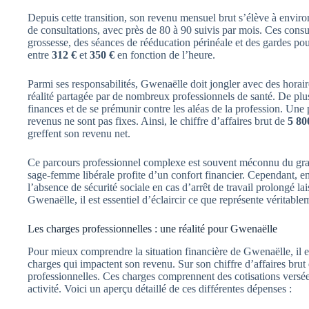
Depuis cette transition, son revenu mensuel brut s’élève à envir
de consultations, avec près de 80 à 90 suivis par mois. Ces cons
grossesse, des séances de rééducation périnéale et des gardes p
entre
312 €
et
350 €
en fonction de l’heure.
Parmi ses responsabilités, Gwenaëlle doit jongler avec des horaire
réalité partagée par de nombreux professionnels de santé. De plus,
finances et de se prémunir contre les aléas de la profession. Une 
revenus ne sont pas fixes. Ainsi, le chiffre d’affaires brut de
5 80
greffent son revenu net.
Ce parcours professionnel complexe est souvent méconnu du gran
sage-femme libérale profite d’un confort financier. Cependant, en 
l’absence de sécurité sociale en cas d’arrêt de travail prolongé la
Gwenaëlle, il est essentiel d’éclaircir ce que représente véritabl
Les charges professionnelles : une réalité pour Gwenaëlle
Pour mieux comprendre la situation financière de Gwenaëlle, il e
charges qui impactent son revenu. Sur son chiffre d’affaires brut
professionnelles. Ces charges comprennent des cotisations versées 
activité. Voici un aperçu détaillé de ces différentes dépenses :