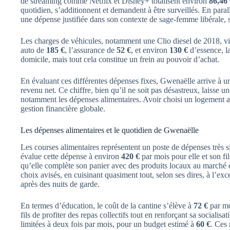
de streaming comme Netflix et Disney+ totalisent environ
86,46
quotidien, s’additionnent et demandent à être surveillés. En paral
une dépense justifiée dans son contexte de sage-femme libérale,
Les charges de véhicules, notamment une Clio diesel de 2018, vi
auto de
185 €
, l’assurance de
52 €
, et environ
130 €
d’essence, la
domicile, mais tout cela constitue un frein au pouvoir d’achat.
En évaluant ces différentes dépenses fixes, Gwenaëlle arrive à u
revenu net. Ce chiffre, bien qu’il ne soit pas désastreux, laisse 
notamment les dépenses alimentaires. Avoir choisi un logement a
gestion financière globale.
Les dépenses alimentaires et le quotidien de Gwenaëlle
Les courses alimentaires représentent un poste de dépenses très 
évalue cette dépense à environ
420 €
par mois pour elle et son fi
qu’elle complète son panier avec des produits locaux au marché d
choix avisés, en cuisinant quasiment tout, selon ses dires, à l’ex
après des nuits de garde.
En termes d’éducation, le coût de la cantine s’élève à
72 €
par mo
fils de profiter des repas collectifs tout en renforçant sa socialisa
limitées à deux fois par mois, pour un budget estimé à
60 €
. Ces 