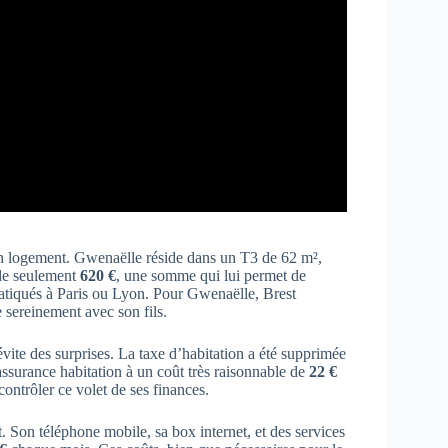
n logement. Gwenaëlle réside dans un T3 de 62 m²,
 de seulement
620 €
, une somme qui lui permet de
ratiqués à Paris ou Lyon. Pour Gwenaëlle, Brest
e sereinement avec son fils.
évite des surprises. La taxe d’habitation a été supprimée
assurance habitation à un coût très raisonnable de
22 €
à contrôler ce volet de ses finances.
 Son téléphone mobile, sa box internet, et des services