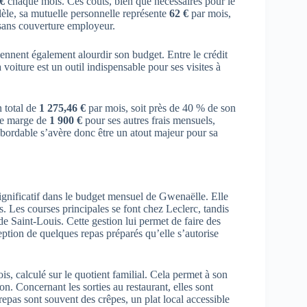
 €
chaque mois. Ces coûts, bien que nécessaires pour le
lèle, sa mutuelle personnelle représente
62 €
par mois,
 sans couverture employeur.
ennent également alourdir son budget. Entre le crédit
 voiture est un outil indispensable pour ses visites à
n total de
1 275,46 €
par mois, soit près de 40 % de son
une marge de
1 900 €
pour ses autres frais mensuels,
bordable s’avère donc être un atout majeur pour sa
significatif dans le budget mensuel de Gwenaëlle. Elle
ls. Les courses principales se font chez Leclerc, tandis
e Saint-Louis. Cette gestion lui permet de faire des
ception de quelques repas préparés qu’elle s’autorise
is, calculé sur le quotient familial. Cela permet à son
tion. Concernant les sorties au restaurant, elles sont
repas sont souvent des crêpes, un plat local accessible