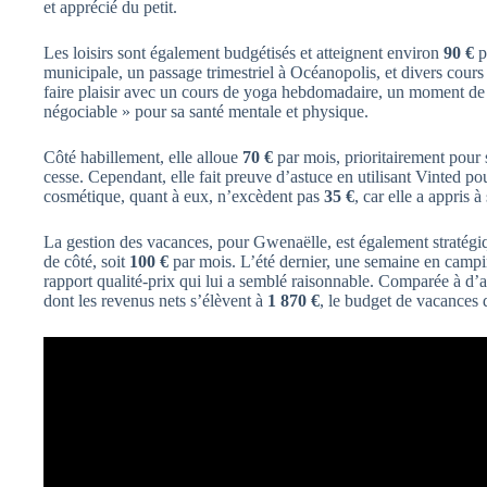
et apprécié du petit.
Les loisirs sont également budgétisés et atteignent environ
90 €
p
municipale, un passage trimestriel à Océanopolis, et divers cour
faire plaisir avec un cours de yoga hebdomadaire, un moment de
négociable » pour sa santé mentale et physique.
Côté habillement, elle alloue
70 €
par mois, prioritairement pour 
cesse. Cependant, elle fait preuve d’astuce en utilisant Vinted po
cosmétique, quant à eux, n’excèdent pas
35 €
, car elle a appris 
La gestion des vacances, pour Gwenaëlle, est également stratégiq
de côté, soit
100 €
par mois. L’été dernier, une semaine en camp
rapport qualité-prix qui lui a semblé raisonnable. Comparée à d’a
dont les revenus nets s’élèvent à
1 870 €
, le budget de vacances d