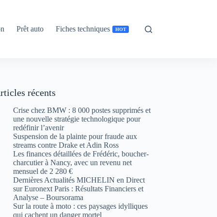
on
Prêt auto
Fiches techniques
HOT
rticles récents
Crise chez BMW : 8 000 postes supprimés et
une nouvelle stratégie technologique pour
redéfinir l’avenir
Suspension de la plainte pour fraude aux
streams contre Drake et Adin Ross
Les finances détaillées de Frédéric, boucher-
charcutier à Nancy, avec un revenu net
mensuel de 2 280 €
Dernières Actualités MICHELIN en Direct
sur Euronext Paris : Résultats Financiers et
Analyse – Boursorama
Sur la route à moto : ces paysages idylliques
qui cachent un danger mortel