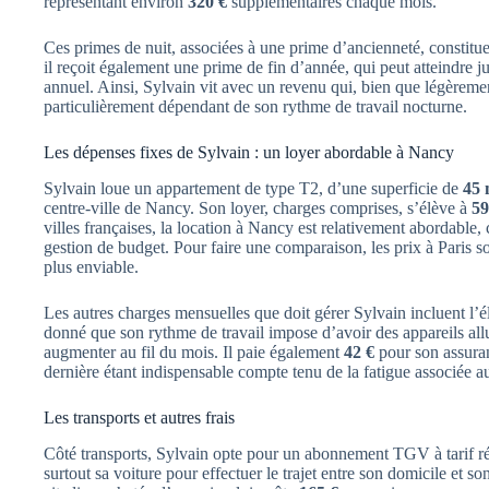
représentant environ
320 €
supplémentaires chaque mois.
Ces primes de nuit, associées à une prime d’ancienneté, constituen
il reçoit également une prime de fin d’année, qui peut atteindre 
annuel. Ainsi, Sylvain vit avec un revenu qui, bien que légèreme
particulièrement dépendant de son rythme de travail nocturne.
Les dépenses fixes de Sylvain : un loyer abordable à Nancy
Sylvain loue un appartement de type T2, d’une superficie de
45 
centre-ville de Nancy. Son loyer, charges comprises, s’élève à
59
villes françaises, la location à Nancy est relativement abordable, 
gestion de budget. Pour faire une comparaison, les prix à Paris so
plus enviable.
Les autres charges mensuelles que doit gérer Sylvain incluent l’él
donné que son rythme de travail impose d’avoir des appareils allu
augmenter au fil du mois. Il paie également
42 €
pour son assuran
dernière étant indispensable compte tenu de la fatigue associée au
Les transports et autres frais
Côté transports, Sylvain opte pour un abonnement TGV à tarif réd
surtout sa voiture pour effectuer le trajet entre son domicile et so