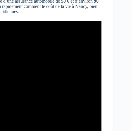
é d’une assurance automobile de
58 €
et d’environ
90
 rapidement comment le coût de la vie à Nancy, bien
otidiennes.