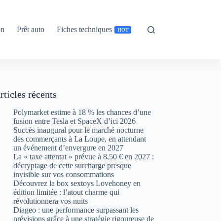
on
Prêt auto
Fiches techniques
HOT
rticles récents
Polymarket estime à 18 % les chances d’une
fusion entre Tesla et SpaceX d’ici 2026
Succès inaugural pour le marché nocturne
des commerçants à La Loupe, en attendant
un événement d’envergure en 2027
La « taxe attentat » prévue à 8,50 € en 2027 :
décryptage de cette surcharge presque
invisible sur vos consommations
Découvrez la box sextoys Lovehoney en
édition limitée : l’atout charme qui
révolutionnera vos nuits
Diageo : une performance surpassant les
prévisions grâce à une stratégie rigoureuse de