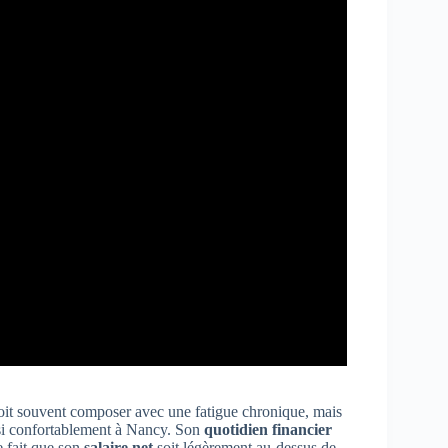
doit souvent composer avec une fatigue chronique, mais
ussi confortablement à Nancy. Son
quotidien financier
e fait que son
salaire net
soit légèrement au-dessus de