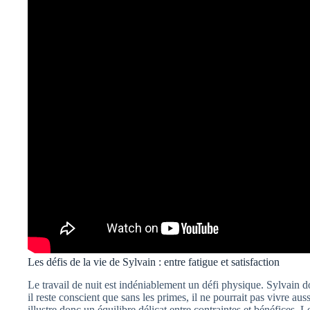
Les défis de la vie de Sylvain : entre fatigue et satisfaction
Le travail de nuit est indéniablement un défi physique. Sylvain 
il reste conscient que sans les primes, il ne pourrait pas vivre a
illustre donc un équilibre délicat entre contraintes et bénéfices. L