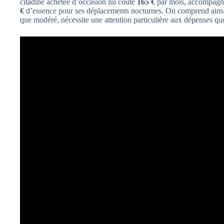
citadine achetée d’occasion lui coûte
165 €
par mois, accompagn
€
d’essence pour ses déplacements nocturnes. On comprend ainsi
que modéré, nécessite une attention particulière aux dépenses qu