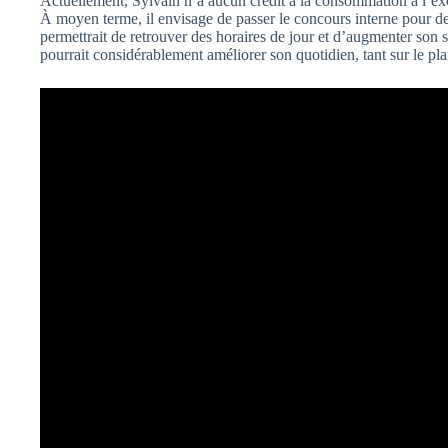
Actuellement, Sylvain n’a aucun crédit à la consommation à l’exc
À moyen terme, il envisage de passer le concours interne pour de
permettrait de retrouver des horaires de jour et d’augmenter son s
pourrait considérablement améliorer son quotidien, tant sur le pl