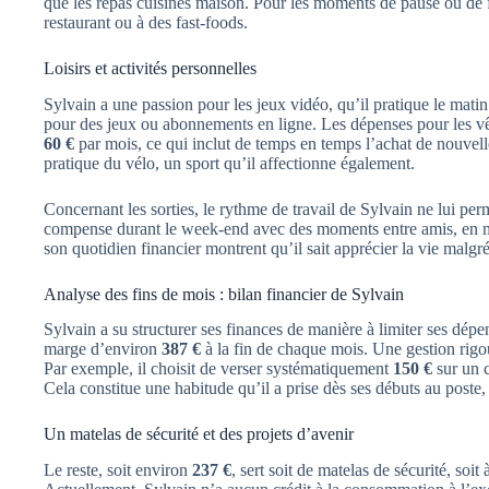
que les repas cuisinés maison. Pour les moments de pause ou de f
restaurant ou à des fast-foods.
Loisirs et activités personnelles
Sylvain a une passion pour les jeux vidéo, qu’il pratique le mati
pour des jeux ou abonnements en ligne. Les dépenses pour les vê
60 €
par mois, ce qui inclut de temps en temps l’achat de nouvel
pratique du vélo, un sport qu’il affectionne également.
Concernant les sorties, le rythme de travail de Sylvain ne lui per
compense durant le week-end avec des moments entre amis, en
son quotidien financier montrent qu’il sait apprécier la vie malgré
Analyse des fins de mois : bilan financier de Sylvain
Sylvain a su structurer ses finances de manière à limiter ses dép
marge d’environ
387 €
à la fin de chaque mois. Une gestion rigo
Par exemple, il choisit de verser systématiquement
150 €
sur un c
Cela constitue une habitude qu’il a prise dès ses débuts au poste,
Un matelas de sécurité et des projets d’avenir
Le reste, soit environ
237 €
, sert soit de matelas de sécurité, soit