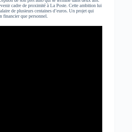
eption de son prêt auto qui se termine dans deux ans.
venir cadre de proximité à La Poste. Cette ambition lui
alaire de plusieurs centaines d’euros. Un projet qui
an financier que personnel.