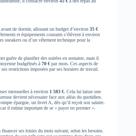
ainéantise, il consacre environ
45 €
à des repas au
n avant de dormir, allouant un budget d’environ
35 €
tements et équipements courants s’élèvent à environ
les sneakers ou d’un vêtement technique pour la
met guère de planifier des soirées en semaine, mais il
 moyenne budgétisés à
70 €
par mois. Ces aspects de
 ses restrictions imposées par ses horaires de travail.
enses mensuelles à environ
1 583 €
. Cela lui laisse une
ureuse devient nécessaire face aux aléas du quotidien.
ompte épargne, un livret A, dès qu’il reçoit son salaire.
 car il estime important de se « payer en premier ».
 à financer ses loisirs du mois suivant, selon les besoins.