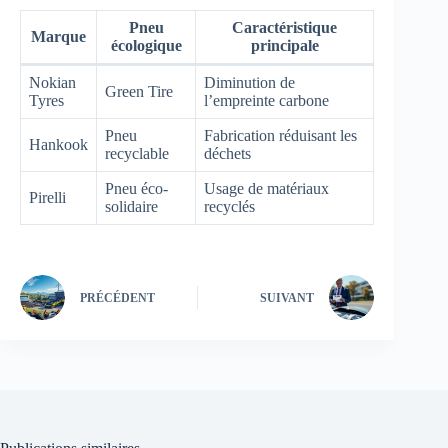
Pneu
Caractéristique
Marque
écologique
principale
Nokian
Diminution de
Green Tire
Tyres
l’empreinte carbone
Pneu
Fabrication réduisant les
Hankook
recyclable
déchets
Pneu éco-
Usage de matériaux
Pirelli
solidaire
recyclés
PRÉCÉDENT
SUIVANT