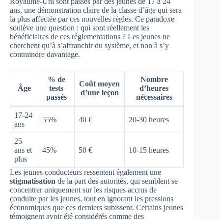
Royaume-Uni sont passés par des jeunes de 17 à 24
ans, une démonstration claire de la classe d’âge qui sera
la plus affectée par ces nouvelles règles. Ce paradoxe
soulève une question : qui sont réellement les
bénéficiaires de ces réglementations ? Les jeunes ne
cherchent qu’à s’affranchir du système, et non à s’y
contraindre davantage.
% de
Nombre
Coût moyen
Âge
tests
d’heures
d’une leçon
passés
nécessaires
17-24
55%
40 €
20-30 heures
ans
25
ans et
45%
50 €
10-15 heures
plus
Les jeunes conducteurs ressentent également une
stigmatisation
de la part des autorités, qui semblent se
concentrer uniquement sur les risques accrus de
conduite par les jeunes, tout en ignorant les pressions
économiques que ces derniers subissent. Certains jeunes
témoignent avoir été considérés comme des