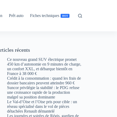
on
Prêt auto
Fiches techniques
HOT
rticles récents
Ce nouveau grand SUV électrique promet
450 km d’autonomie en 9 minutes de charge,
un confort XXL, et débarque bientôt en
France à 38 000 €
Crédit à la consommation : quand les frais de
dossier bancaires peuvent atteindre 960 €
Suncor privilégie la stabilité : le PDG refuse
une croissance rapide de la production
malgré sa position dominante
Le Val-d’Oise et l’Oise pris pour cible : un
réseau spécialisé dans le vol de pièces
détachées Renault démantelé
Les journées et soirées de Régis, gardien de