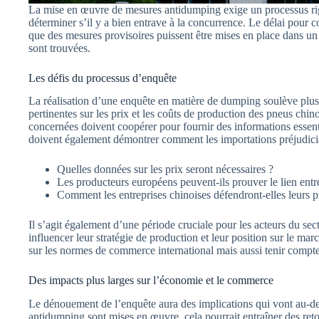
La mise en œuvre de mesures antidumping exige un processus rigo
déterminer s’il y a bien entrave à la concurrence. Le délai pour
que des mesures provisoires puissent être mises en place dans un
sont trouvées.
Les défis du processus d’enquête
La réalisation d’une enquête en matière de dumping soulève plusie
pertinentes sur les prix et les coûts de production des pneus chin
concernées doivent coopérer pour fournir des informations essent
doivent également démontrer comment les importations préjudiciab
Quelles données sur les prix seront nécessaires ?
Les producteurs européens peuvent-ils prouver le lien entre 
Comment les entreprises chinoises défendront-elles leurs p
Il s’agit également d’une période cruciale pour les acteurs du sec
influencer leur stratégie de production et leur position sur le ma
sur les normes de commerce international mais aussi tenir comp
Des impacts plus larges sur l’économie et le commerce
Le dénouement de l’enquête aura des implications qui vont au-del
antidumping sont mises en œuvre, cela pourrait entraîner des re