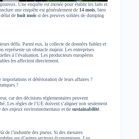
ureux. Une enquête est menée pour établir les faits et
 conclure une enquête est généralement de
14 mois
, bien
 délai de
huit mois
si des preuves solides de dumping
urs défis. Parmi eux, la collecte de données fiables et
ois représente un obstacle majeur. Les entreprises
ielles à l’évaluation. Les producteurs européens
les les affectent directement.
importations et détérioration de leurs affaires ?
ratiques ?
teur, car des décisions réglementaires peuvent
rché. Les règles de l’UE doivent s’aligner non seulement
te des enjeux environnementaux et de
sustainabilité
.
à de l’industrie des pneus. Si des mesures
tombées sur d’autres secteurs économiques. Les