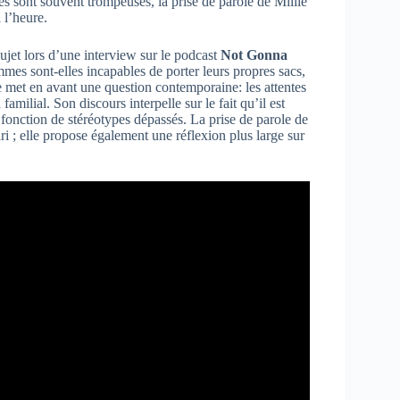
s sont souvent trompeuses, la prise de parole de Millie
 l’heure.
sujet lors d’une interview sur le podcast
Not Gonna
mmes sont-elles incapables de porter leurs propres sacs,
lie met en avant une question contemporaine: les attentes
milial. Son discours interpelle sur le fait qu’il est
 fonction de stéréotypes dépassés. La prise de parole de
i ; elle propose également une réflexion plus large sur