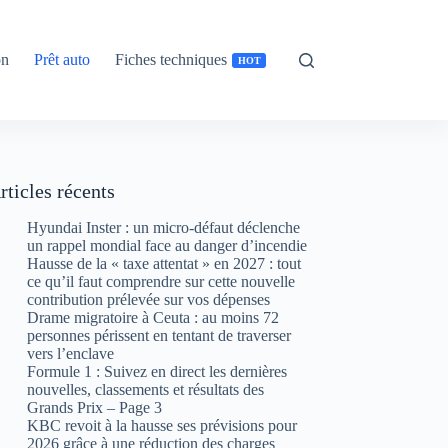
on
Prêt auto
Fiches techniques
HOT
rticles récents
Hyundai Inster : un micro-défaut déclenche
un rappel mondial face au danger d’incendie
Hausse de la « taxe attentat » en 2027 : tout
ce qu’il faut comprendre sur cette nouvelle
contribution prélevée sur vos dépenses
Drame migratoire à Ceuta : au moins 72
personnes périssent en tentant de traverser
vers l’enclave
Formule 1 : Suivez en direct les dernières
nouvelles, classements et résultats des
Grands Prix – Page 3
KBC revoit à la hausse ses prévisions pour
2026 grâce à une réduction des charges