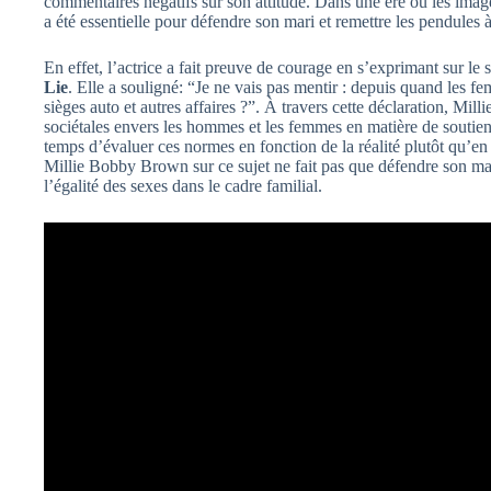
commentaires négatifs sur son attitude. Dans une ère où les image
a été essentielle pour défendre son mari et remettre les pendules à
En effet, l’actrice a fait preuve de courage en s’exprimant sur le 
Lie
. Elle a souligné: “Je ne vais pas mentir : depuis quand les fe
sièges auto et autres affaires ?”. À travers cette déclaration, Mil
sociétales envers les hommes et les femmes en matière de soutien fa
temps d’évaluer ces normes en fonction de la réalité plutôt qu’en
Millie Bobby Brown sur ce sujet ne fait pas que défendre son mar
l’égalité des sexes dans le cadre familial.