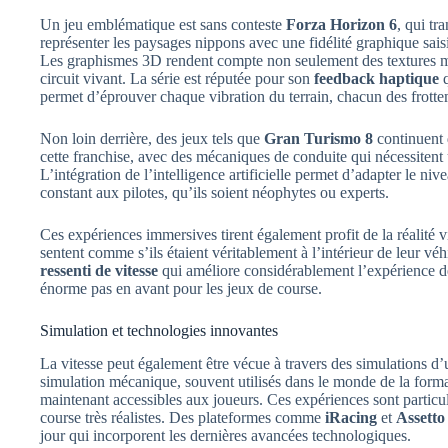
Un jeu emblématique est sans conteste
Forza Horizon 6
, qui tr
représenter les paysages nippons avec une fidélité graphique sais
Les graphismes 3D rendent compte non seulement des textures mai
circuit vivant. La série est réputée pour son
feedback haptique
q
permet d’éprouver chaque vibration du terrain, chacun des frotte
Non loin derrière, des jeux tels que
Gran Turismo 8
continuent 
cette franchise, avec des mécaniques de conduite qui nécessitent u
L’intégration de l’intelligence artificielle permet d’adapter le nive
constant aux pilotes, qu’ils soient néophytes ou experts.
Ces expériences immersives tirent également profit de la réalité v
sentent comme s’ils étaient véritablement à l’intérieur de leur vé
ressenti de vitesse
qui améliore considérablement l’expérience d
énorme pas en avant pour les jeux de course.
Simulation et technologies innovantes
La vitesse peut également être vécue à travers des simulations d’
simulation mécanique, souvent utilisés dans le monde de la format
maintenant accessibles aux joueurs. Ces expériences sont particu
course très réalistes. Des plateformes comme
iRacing
et
Assetto
jour qui incorporent les dernières avancées technologiques.