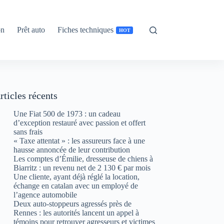
on
Prêt auto
Fiches techniques
HOT
rticles récents
Une Fiat 500 de 1973 : un cadeau
d’exception restauré avec passion et offert
sans frais
« Taxe attentat » : les assureurs face à une
hausse annoncée de leur contribution
Les comptes d’Émilie, dresseuse de chiens à
Biarritz : un revenu net de 2 130 € par mois
Une cliente, ayant déjà réglé la location,
échange en catalan avec un employé de
l’agence automobile
Deux auto-stoppeurs agressés près de
Rennes : les autorités lancent un appel à
témoins pour retrouver agresseurs et victimes