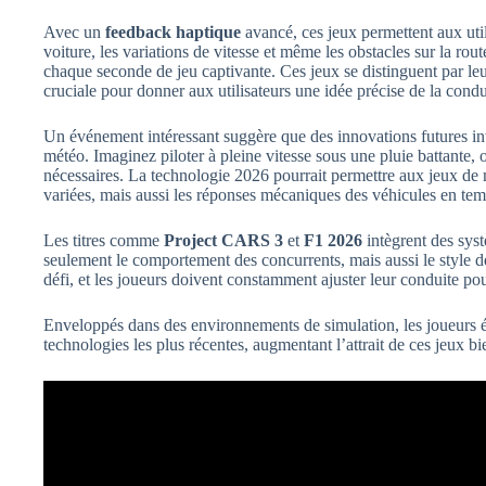
Avec un
feedback haptique
avancé, ces jeux permettent aux uti
voiture, les variations de vitesse et même les obstacles sur la rou
chaque seconde de jeu captivante. Ces jeux se distinguent par le
cruciale pour donner aux utilisateurs une idée précise de la condui
Un événement intéressant suggère que des innovations futures i
météo. Imaginez piloter à pleine vitesse sous une pluie battante, o
nécessaires. La technologie 2026 pourrait permettre aux jeux de
variées, mais aussi les réponses mécaniques des véhicules en tem
Les titres comme
Project CARS 3
et
F1 2026
intègrent des sys
seulement le comportement des concurrents, mais aussi le style d
défi, et les joueurs doivent constamment ajuster leur conduite po
Enveloppés dans des environnements de simulation, les joueurs é
technologies les plus récentes, augmentant l’attrait de ces jeux bi