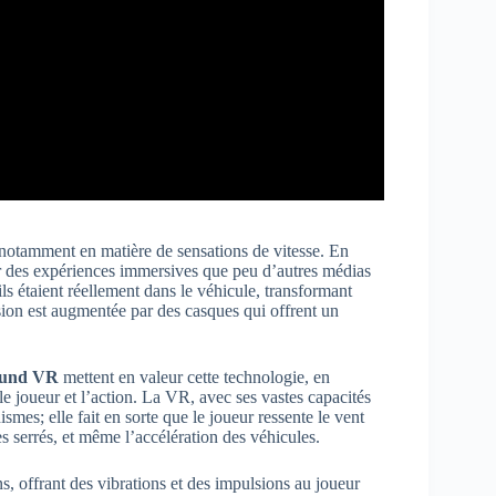
, notamment en matière de sensations de vitesse. En
rir des expériences immersives que peu d’autres médias
s étaient réellement dans le véhicule, transformant
sion est augmentée par des casques qui offrent un
ound VR
mettent en valeur cette technologie, en
 le joueur et l’action. La VR, avec ses vastes capacités
smes; elle fait en sorte que le joueur ressente le vent
ges serrés, et même l’accélération des véhicules.
 offrant des vibrations et des impulsions au joueur