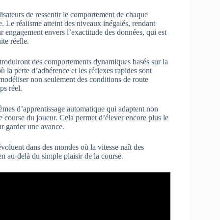
lisateurs de ressentir le comportement de chaque
te. Le réalisme atteint des niveaux inégalés, rendant
ur engagement envers l’exactitude des données, qui est
te réelle.
ntroduiront des comportements dynamiques basés sur la
ù la perte d’adhérence et les réflexes rapides sont
 modéliser non seulement des conditions de route
ps réel.
tèmes d’apprentissage automatique qui adaptent non
e course du joueur. Cela permet d’élever encore plus le
ur garder une avance.
voluent dans des mondes où la vitesse naît des
en au-delà du simple plaisir de la course.