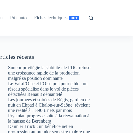
on
Prêt auto
Fiches techniques
HOT
rticles récents
Suncor privilégie la stabilité : le PDG refuse
une croissance rapide de la production
malgré sa position dominante
Le Val-d’Oise et l’Oise pris pour cible : un
réseau spécialisé dans le vol de pièces
détachées Renault démantelé
Les journées et soirées de Régis, gardien de
nuit en Ehpad à Chalon-sur-Saône, révèlent
une réalité à 1 890 € nets par mois
Prysmian progresse suite à la réévaluation à
la hausse de Berenberg
Daimler Truck : un bénéfice net en
progression au premier semestre malgré une