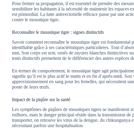
Pour freiner sa propagation, il est essentiel de prendre des mesu
sensibiliser les habitants à la nécessité de maintenir les espaces 
est primordial. La lutte antivectorielle efficace passe par une act
contre le moustique tigre.
Reconnaître le moustique tigre : signes distinctifs
Savoir comment reconnaître le moustique tigre est fondamental p
identifiable grâce à ses caractéristiques particulieres. Tout d’abord
mm. Son corps est noir, ornés de rayures blanches distinctives su
traits distinctifs permettent de le différencier des autres espèces 
En termes de comportement, le moustique tigre agit principalemen
signifie qu’il est le plus actif le matin et en fin d’après-midi. Son
approvisionnement en sang pour les femelles, qui nécessitent une 
ponte de leurs œufs.
Impact de la piqûre sur la santé
Les symptômes de piqûres de moustiques tigres se manifestent s
enflures, mais le danger principal réside dans la transmission de
transporter, on retrouve les virus de la dengue, du chikungunya 
nécessitant parfois une hospitalisation.