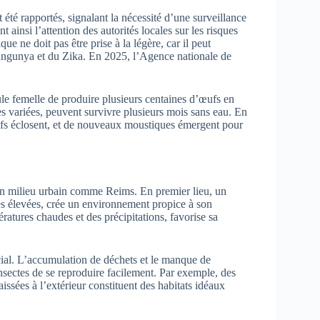
té rapportés, signalant la nécessité d’une surveillance
nt ainsi l’attention des autorités locales sur les risques
ue ne doit pas être prise à la légère, car il peut
kungunya et du Zika. En 2025, l’Agence nationale de
ule femelle de produire plusieurs centaines d’œufs en
es variées, peuvent survivre plusieurs mois sans eau. En
œufs éclosent, et de nouveaux moustiques émergent pour
 un milieu urbain comme Reims. En premier lieu, un
s élevées, crée un environnement propice à son
ratures chaudes et des précipitations, favorise sa
cial. L’accumulation de déchets et le manque de
insectes de se reproduire facilement. Par exemple, des
issées à l’extérieur constituent des habitats idéaux